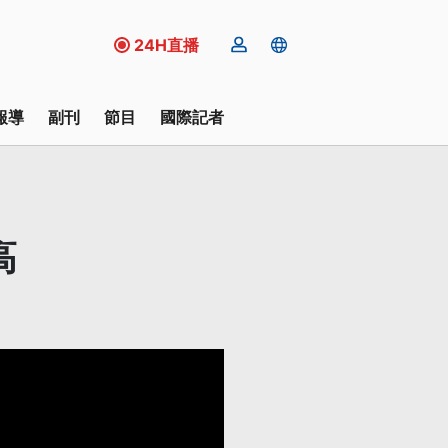
24H直播
報導
副刊
節目
國際記者
高