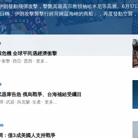
對伊朗發動飛彈攻擊，擊斃其最高宗教領袖哈米尼等高層。6月17
7日稱「伊朗攻擊襲擊行經荷姆茲海峽的商船」，再度發動空襲
。
0
源危機 全球平民遇經濟衝擊
·
·
·
·
衝擊
西亞
賈西
更多...
9
武器庫告急 俄烏戰爭、台海補給受矚目
·
·
·
·
彈
武器
烏克蘭
生產
更多...
00
調：僅3成美國人支持戰爭