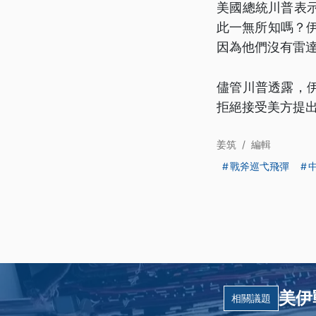
美國總統川普表
此一無所知嗎？
因為他們沒有雷
儘管川普透露，
拒絕接受美方提
姜筑
/
編輯
戰斧巡弋飛彈
美伊
相關議題