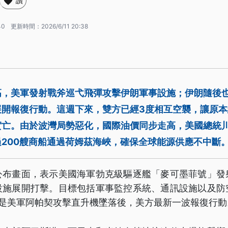
讚
40
更新時間：
2026/6/11 20:38
高，美軍發射戰斧巡弋飛彈攻擊伊朗軍事設施；伊朗隨後
展開報復行動。這週下來，雙方已經3度相互空襲，讓原本
實亡。由於波灣局勢惡化，國際油價同步走高，美國總統
200艘商船通過荷姆茲海峽，確保全球能源供應不中斷
公布畫面，表示美國海軍勃克級驅逐艦「麥可墨菲號」發
設施展開打擊。目標包括軍事監控系統、通訊設施以及防
也是美軍阿帕契攻擊直升機墜落後，美方最新一波報復行動