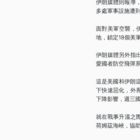
伊朗媒體則報導
多處軍事設施遭
面對美軍空襲，
地，鎖定18個美
伊朗媒體另外指
愛國者防空飛彈
這是美國和伊朗
下快速惡化，外
下降影響，週三
就在戰事升溫之際
荷姆茲海峽，協助