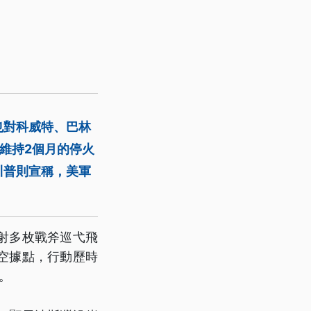
也對科威特、巴林
維持2個月的停火
川普則宣稱，美軍
。
射多枚戰斧巡弋飛
空據點，行動歷時
。