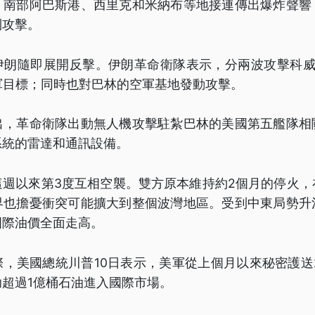
，南部阿巴斯港、西里克和米納布等地接連傳出爆炸聲響
到攻擊。
伊朗隨即展開反擊。伊朗革命衛隊表示，分兩波攻擊科威
軍目標；同時也對巴林的空軍基地發動攻擊。
出，革命衛隊出動無人機攻擊駐紮巴林的美國第五艦隊相
系統的雷達和通訊設備。
這週以來第3度互相空襲。雙方原本維持約2個月的停火，
界也擔憂衝突可能擴大到整個波灣地區。受到中東局勢升
國際油價全面走高。
，美國總統川普10日表示，美軍從上個月以來秘密護送
超過1億桶石油進入國際市場。