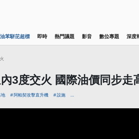
油苯駢芘超標
即時
熱門議題
影音
數位專題
深度
火
內3度交火 國際油價同步走
基地
阿帕契攻擊直升機
設施
...