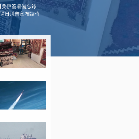
日美伊簽署備忘錄
，隔日川普宣布臨時