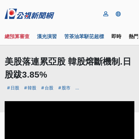
總預算審查
漢光演習
苦茶油苯駢芘超標
即時
熱門
美股落連累亞股 韓股熔斷機制.日
股跋3.85%
日股
韓股
台股
股市
...