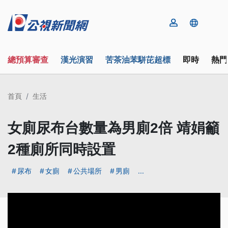
總預算審查
漢光演習
苦茶油苯駢芘超標
即時
熱門
首頁
生活
女廁尿布台數量為男廁2倍 靖娟籲
2種廁所同時設置
尿布
女廁
公共場所
男廁
...