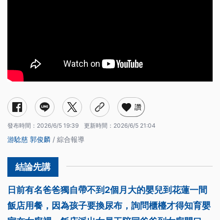
讚
發布時間：
2026/6/5 19:39
更新時間：
2026/6/5 21:04
游騐慈
郭俊麟
/ 綜合報導
日前有名爸爸獨自帶不到2個月大的嬰兒到花蓮一間
飯店用餐，因為孩子要換尿布，詢問櫃檯才得知育嬰