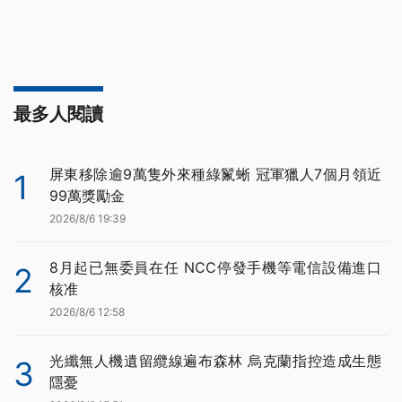
最多人閱讀
屏東移除逾9萬隻外來種綠鬣蜥 冠軍獵人7個月領近
1
99萬獎勵金
2026/8/6 19:39
8月起已無委員在任 NCC停發手機等電信設備進口
2
核准
2026/8/6 12:58
光纖無人機遺留纜線遍布森林 烏克蘭指控造成生態
3
隱憂