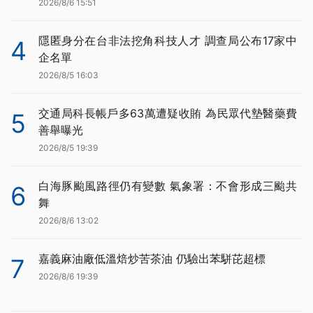
2026/8/6 15:51
隱匿身分在台非法挖角科技人才 調查局公布17家中
4
企名單
2026/8/5 16:03
交通局科長帳戶多63萬遭疑收賄 為民眾代墊醫藥費
5
善舉曝光
2026/8/5 19:39
白海豚颱風路徑仍有變數 氣象署：不會形成三颱共
6
舞
2026/8/6 13:02
嘉義麻油廠低溫焙炒苦茶油 仍驗出苯駢芘超標
7
2026/8/6 19:39