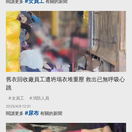
#女員工
閱讀更多
有關的新聞
舊衣回收廠員工遭坍塌衣堆重壓 救出已無呼吸心
跳
女員工
消防人員
2025/4/9 12:31
#尿布
閱讀更多
有關的新聞