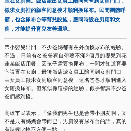
室在女廁裡。飯店派出女員工陪同爸爸到女廁門口，
徵求女廁裡的顧客同意後才順利換尿布。民間團體呼
籲，包含尿布台等育兒設施，應同時設在男廁和女
廁，才能提升育兒友善環境。
帶小嬰兒出門，不少爸媽都有在外面換尿布的經驗。
不過，日前有名爸爸獨自帶著不滿2個月的嬰兒到花
蓮某飯店用餐，因孩子需要換尿布，一問才知道育嬰
室設置在女廁，最後飯店派女員工陪同到女廁門口，
由女員工徵求女廁顧客同意後，這名爸爸才順利進入
女廁換尿布。但類似像這樣的經驗，似乎都讓不少爸
爸們感到擾。
高雄市民表示，「像我們男生也是會帶小朋友啊，又
不是只有媽媽會帶而已，男廁沒有尿布台的話，真的
有時候比較不方便一點。」