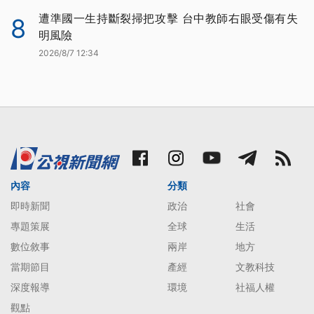
遭準國一生持斷裂掃把攻擊 台中教師右眼受傷有失
8
明風險
2026/8/7 12:34
內容
分類
即時新聞
政治
社會
專題策展
全球
生活
數位敘事
兩岸
地方
當期節目
產經
文教科技
深度報導
環境
社福人權
觀點