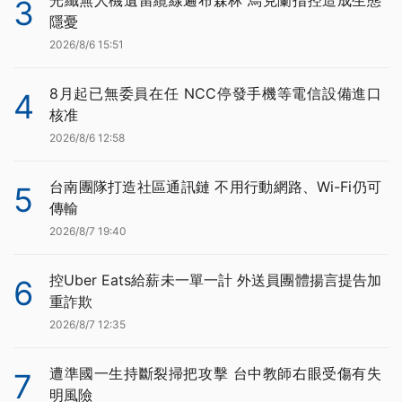
光纖無人機遺留纜線遍布森林 烏克蘭指控造成生態
3
隱憂
2026/8/6 15:51
8月起已無委員在任 NCC停發手機等電信設備進口
4
核准
2026/8/6 12:58
台南團隊打造社區通訊鏈 不用行動網路、Wi-Fi仍可
5
傳輸
2026/8/7 19:40
控Uber Eats給薪未一單一計 外送員團體揚言提告加
6
重詐欺
2026/8/7 12:35
遭準國一生持斷裂掃把攻擊 台中教師右眼受傷有失
7
明風險