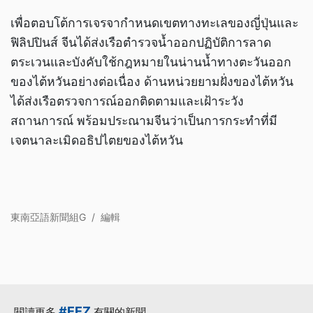
เพื่อตอบโต้การเจรจากำหนดเขตทางทะเลของญี่ปุ่นและ
ฟิลิปปินส์ จีนได้ส่งเรือตำรวจน้ำออกปฏิบัติการลาด
ตระเวนและบังคับใช้กฎหมายในน่านน้ำทางตะวันออก
ของไต้หวันอย่างต่อเนื่อง ด้านหน่วยยามฝั่งของไต้หวัน
ได้ส่งเรือตรวจการณ์ออกติดตามและเฝ้าระวัง
สถานการณ์ พร้อมประณามจีนว่าเป็นการกระทำที่มี
เจตนาละเมิดอธิปไตยของไต้หวัน
東南亞語新聞組G
/
編輯
#EEZ
閱讀更多
有關的新聞