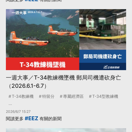
一週大事／T-34教練機墜機 郵局司機遭砍身亡
（2026.6.1-6.7）
T-34教練機
特留分
專屬經濟區
T-34型教練機
...
2026/6/7 15:27
#EEZ
閱讀更多
有關的新聞