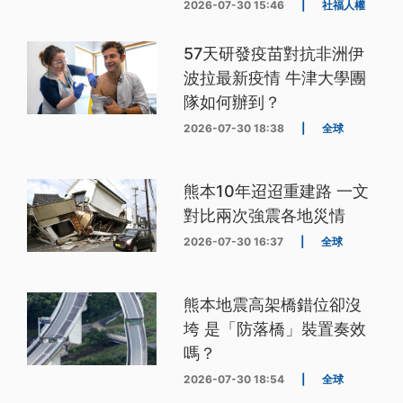
2026-07-30 15:46
|
社福人權
57天研發疫苗對抗非洲伊
波拉最新疫情 牛津大學團
隊如何辦到？
2026-07-30 18:38
|
全球
熊本10年迢迢重建路 一文
對比兩次強震各地災情
2026-07-30 16:37
|
全球
熊本地震高架橋錯位卻沒
垮 是「防落橋」裝置奏效
嗎？
2026-07-30 18:54
|
全球