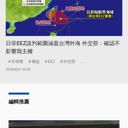
日菲EEZ談判範圍涵蓋台灣外海 外交部：確認不
影響我主權
菲律賓
權益
EEZ
外交部
...
2026/6/3 19:39
編輯推薦