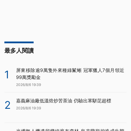
最多人閱讀
屏東移除逾9萬隻外來種綠鬣蜥 冠軍獵人7個月領近
1
99萬獎勵金
2026/8/6 19:39
嘉義麻油廠低溫焙炒苦茶油 仍驗出苯駢芘超標
2
2026/8/6 19:39