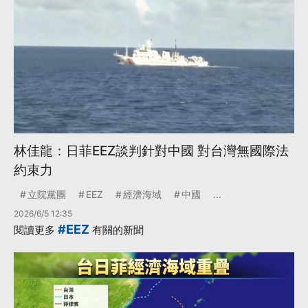
林佳龍：日菲EEZ談判針對中國 對台灣無國際法
約束力
立院黨團
EEZ
經濟海域
中國
...
2026/6/5 12:35
#EEZ
閱讀更多
有關的新聞