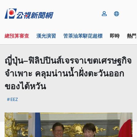
總預算審查
漢光演習
苦茶油苯駢芘超標
即時
熱門
ญี่ปุ่น–ฟิลิปปินส์เจรจาเขตเศรษฐกิจ
จำเพาะ คลุมน่านน้ำฝั่งตะวันออก
ของไต้หวัน
EEZ