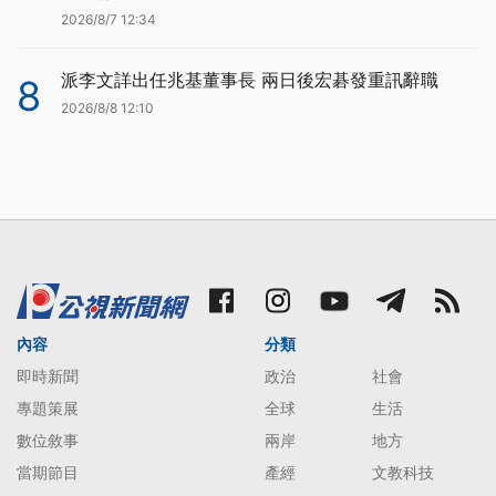
2026/8/7 12:34
派李文詳出任兆基董事長 兩日後宏碁發重訊辭職
8
2026/8/8 12:10
內容
分類
即時新聞
政治
社會
專題策展
全球
生活
數位敘事
兩岸
地方
當期節目
產經
文教科技