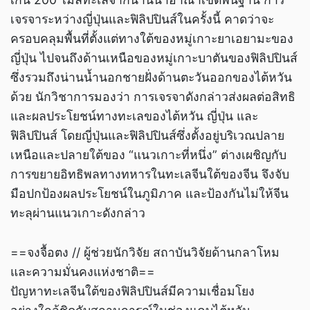
เจรจาระหว่างญี่ปุ่นและฟิลิปปินส์ในครั้งนี้ คาดว่าจะ
ครอบคลุมพื้นที่ตั้งแต่ทางใต้ของหมู่เกาะยาเอยามะของ
ญี่ปุ่น ไปจนถึงด้านเหนือของหมู่เกาะบาตันของฟิลิปปินส์
ซึ่งรวมถึงน่านน้ำนอกชายฝั่งด้านตะวันออกของไต้หวัน
ด้วย นักวิชาการมองว่า การเจรจาดังกล่าวส่งผลต่อสิทธิ
และผลประโยชน์ทางทะเลของไต้หวัน ญี่ปุ่น และ
ฟิลิปปินส์ โดยญี่ปุ่นและฟิลิปปินส์ซึ่งตั้งอยู่บริเวณปลาย
เหนือและปลายใต้ของ “แนวเกาะที่หนึ่ง” ต่างเผชิญกับ
การขยายอิทธิพลทางทหารในทะเลจีนใต้ของจีน จึงจับ
มือปกป้องผลประโยชน์ในภูมิภาค และป้องกันไม่ให้จีน
ทะลุผ่านแนวเกาะดังกล่าว
==จงจื้อตง // ผู้ช่วยนักวิจัย สถาบันวิจัยด้านกลาโหม
และความมั่นคงแห่งชาติ==
ปัญหาทะเลจีนใต้ของฟิลิปปินส์มีความเชื่อมโยง