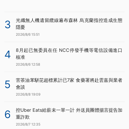
光纖無人機遺留纜線遍布森林 烏克蘭指控造成生態
3
隱憂
2026/8/6 15:51
8月起已無委員在任 NCC停發手機等電信設備進口
4
核准
2026/8/6 12:58
苦茶油苯駢芘超標累計已7家 食藥署將赴雲嘉與業者
5
會談
2026/8/8 19:09
控Uber Eats給薪未一單一計 外送員團體揚言提告加
6
重詐欺
2026/8/7 12:35