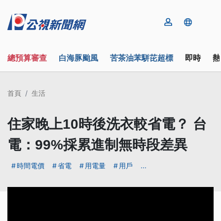
總預算審查
白海豚颱風
苦茶油苯駢芘超標
即時
熱
首頁
生活
住家晚上10時後洗衣較省電？ 台
電：99%採累進制無時段差異
時間電價
省電
用電量
用戶
...