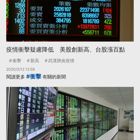
疫情衝擊疑慮降低 美股創新高、台股漲百點
衝擊
新高
武漢肺炎疫情
2020/2/12 12:59
#衝擊
閱讀更多
有關的新聞