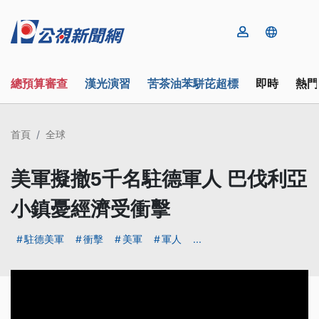
總預算審查
漢光演習
苦茶油苯駢芘超標
即時
熱門
首頁
全球
美軍擬撤5千名駐德軍人 巴伐利亞
小鎮憂經濟受衝擊
駐德美軍
衝擊
美軍
軍人
...