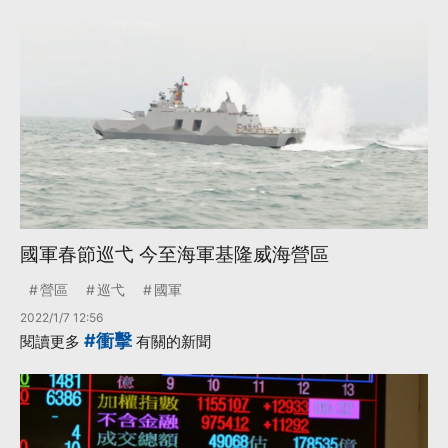
國軍春節巡弋 今至海軍基隆威海營區
營區
巡弋
國軍
2022/1/7 12:56
#衝擊
閱讀更多
有關的新聞