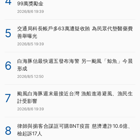
4
99萬獎勵金
2026/8/6 19:39
交通局科長帳戶多63萬遭疑收賄 為民眾代墊醫藥費
5
善舉曝光
2026/8/5 19:39
白海豚估最快週五發布海警 另一颱風「鯨魚」今晨
6
形成
2026/8/5 12:50
颱風白海豚週末最接近台灣 漁船進港避風、漁民生
7
計受影響
2026/8/6 19:39
律師與掮客合謀誆可購BNT疫苗 慈濟遭詐10.6億、
8
檢起訴17人