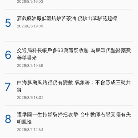
2026/8/5 16:03
嘉義麻油廠低溫焙炒苦茶油 仍驗出苯駢芘超標
5
2026/8/6 19:39
交通局科長帳戶多63萬遭疑收賄 為民眾代墊醫藥費
6
善舉曝光
2026/8/5 19:39
白海豚颱風路徑仍有變數 氣象署：不會形成三颱共
7
舞
2026/8/6 13:02
遭準國一生持斷裂掃把攻擊 台中教師右眼受傷有失
8
明風險
2026/8/7 12:34