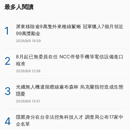
最多人閱讀
屏東移除逾9萬隻外來種綠鬣蜥 冠軍獵人7個月領近
1
99萬獎勵金
2026/8/6 19:39
8月起已無委員在任 NCC停發手機等電信設備進口
2
核准
2026/8/6 12:58
光纖無人機遺留纜線遍布森林 烏克蘭指控造成生態
3
隱憂
2026/8/6 15:51
隱匿身分在台非法挖角科技人才 調查局公布17家中
4
企名單