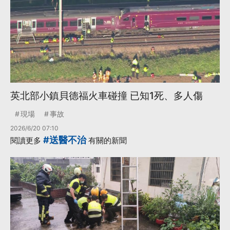
英北部小鎮貝德福火車碰撞 已知1死、多人傷
現場
事故
2026/6/20 07:10
#送醫不治
閱讀更多
有關的新聞