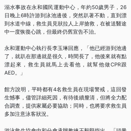
溺水事故在永和國民運動中心，年約50歲男子，26
日晚上6時許游到泳池邊後，突然趴著不動，直到漂
到水道中線，救生員見狀拉人上岸搶救，在被送醫途
中一度恢復心跳，但最終仍舊宣告不治。
永和運動中心執行長李玉琳回應，「他已經游到池邊
了，就趴在那邊就是很久，時間長了，他後來就有點
漂起來，救生員就馬上去看他，就幫他做CPR跟
AED。」
館方說明，平時都有4名救生員在現場警戒，這回發
生憾事，儘管詳細死因，有待後續釐清，但將全力配
合調查，提供家屬必要協助；同時，也將要求救生員
多加注意泳客狀況。
游泳救生協會中和分會承辦教練王毅堅指出，「頭暈