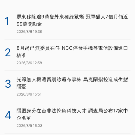
屏東移除逾9萬隻外來種綠鬣蜥 冠軍獵人7個月領近
1
99萬獎勵金
2026/8/6 19:39
8月起已無委員在任 NCC停發手機等電信設備進口
2
核准
2026/8/6 12:58
光纖無人機遺留纜線遍布森林 烏克蘭指控造成生態
3
隱憂
2026/8/6 15:51
隱匿身分在台非法挖角科技人才 調查局公布17家中
4
企名單
2026/8/5 16:03