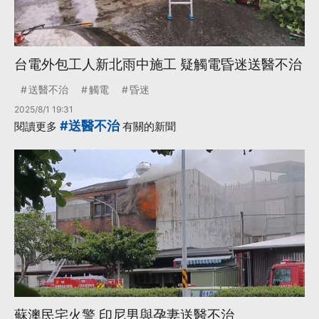
台電外包工人新北雨中施工 疑觸電昏迷送醫不治
送醫不治
觸電
昏迷
2025/8/1 19:31
#送醫不治
閱讀更多
有關的新聞
蘇澳民宅火警 印尼男與孕妻送醫不治