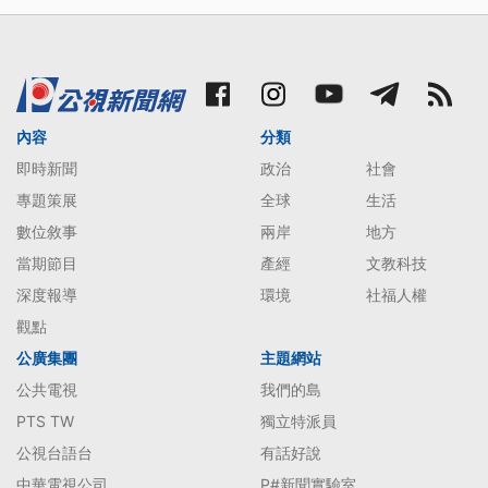
內容
分類
即時新聞
政治
社會
專題策展
全球
生活
數位敘事
兩岸
地方
當期節目
產經
文教科技
深度報導
環境
社福人權
觀點
公廣集團
主題網站
公共電視
我們的島
PTS TW
獨立特派員
公視台語台
有話好說
中華電視公司
P#新聞實驗室