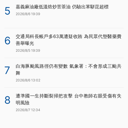
嘉義麻油廠低溫焙炒苦茶油 仍驗出苯駢芘超標
5
2026/8/6 19:39
交通局科長帳戶多63萬遭疑收賄 為民眾代墊醫藥費
6
善舉曝光
2026/8/5 19:39
白海豚颱風路徑仍有變數 氣象署：不會形成三颱共
7
舞
2026/8/6 13:02
遭準國一生持斷裂掃把攻擊 台中教師右眼受傷有失
8
明風險
2026/8/7 12:34