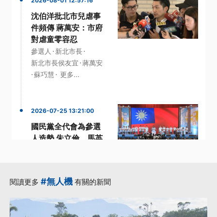
2026-08-01 12:57:16
沈伯洋批北市兒虐事
件頻傳 蔣萬安：市府
對虐童零容忍
·
·
參選人
新北市長
·
新北市長侯友宜
蔣萬安
·
·
蘇巧慧
更多...
2026-07-25 13:21:00
國民黨全代會為參選
人造勢 朱立倫、馬英
九雙雙缺席
·
·
參選人
國民黨
·
國民黨主席
#無人機
閱讀更多
有關的新聞
·
國民黨全代會
·
立法院長王金平
更多...