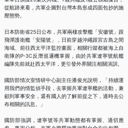
從航跡來看，共軍企圖對台灣本島形成四面包抄的施
壓態勢。
日本防衛省25日公布，共軍兩棲攻擊艦「安徽號」跟
飛彈護衛艦「安陽號」，日前穿越沖繩跟宮古島之間
海域、前往西太平洋監控畫面，相關行蹤都被海上自
衛隊的P-3C反潛巡邏機掌握，由於共軍遼寧號航艦
編隊先前就赴西太平洋，更引發外界關注相關演訓。
國防部情次室情研中心副主任潘俊光說明，「持續運
用我們的情監偵手段，去掌握共軍遼寧艦的活動，兼
顧到軍事安全，還有國人的了解前提之下，適時去公
布相關的訊息。」
國防部強調，遼寧號等共軍動態都有掌握、適切應