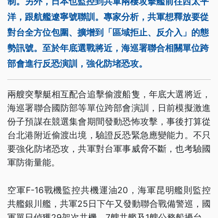
制。另外，日本也監控到共軍兩棲攻擊艦前往西太平
洋，跟航艦遼寧號聯訓。專家分析，共軍想釋放要從
對台全方位包圍、擴增到「區域拒止、反介入」的態
勢訊號。至於年底選戰將近，海巡署聯合相關單位跨
部會進行反恐演訓，強化防堵恐攻。
兩艘突擊艇相互配合追擊偷渡船隻，年底大選將近，
海巡署聯合國防部等單位跨部會演訓，日前模擬激進
份子預謀在競選集會期間發動恐怖攻擊，事後打算從
台北港附近偷渡出境，驗證反恐緊急應變能力。不只
要強化防堵恐攻，共軍對台軍事威脅不斷，也考驗國
軍防衛量能。
空軍F-16戰機監控共機運油20，海軍昆明艦則監控
共艦銀川艦，共軍25日下午又發動聯合戰備警巡，國
軍單日偵獲29架次共機、7艘共艦及1艘公務船擾台，