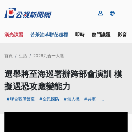
漢光演習
苦茶油苯駢芘超標
即時
熱門議題
影音
首頁
生活
2026九合一大選
選舉將至海巡署辦跨部會演訓 模
擬遇恐攻應變能力
聯合戰備警巡
全民國防
無人機
共軍
...