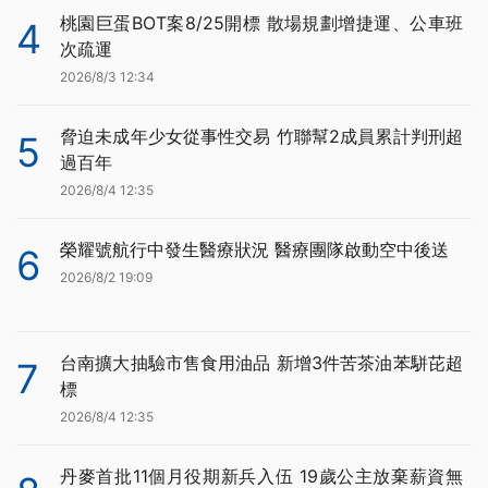
桃園巨蛋BOT案8/25開標 散場規劃增捷運、公車班
4
次疏運
2026/8/3 12:34
脅迫未成年少女從事性交易 竹聯幫2成員累計判刑超
5
過百年
2026/8/4 12:35
榮耀號航行中發生醫療狀況 醫療團隊啟動空中後送
6
2026/8/2 19:09
台南擴大抽驗市售食用油品 新增3件苦茶油苯駢芘超
7
標
2026/8/4 12:35
丹麥首批11個月役期新兵入伍 19歲公主放棄薪資無