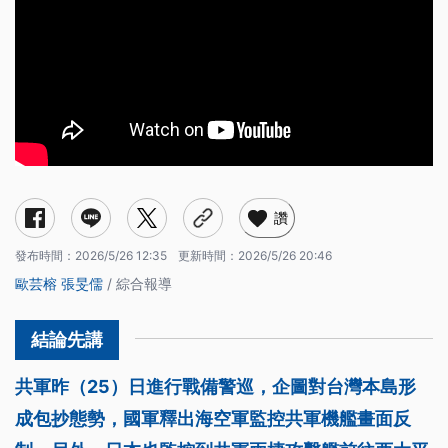
讚
發布時間：
2026/5/26 12:35
更新時間：
2026/5/26 20:46
歐芸榕
張旻儒
/ 綜合報導
共軍昨（25）日進行戰備警巡，企圖對台灣本島形
成包抄態勢，國軍釋出海空軍監控共軍機艦畫面反