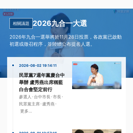
2026九合一大選
相關議題
2026年九合一選舉將於11月28日投票，各政黨已啟動
初選或徵召程序，並陸續公布提名人選。
2026-08-02 19:14:11
民眾黨7週年黨慶台中
舉辦 盧秀燕出席稱藍
白合會堅定前行
·
·
·
參選人
台中市長
市長
·
·
民眾黨主席
盧秀燕
更多...