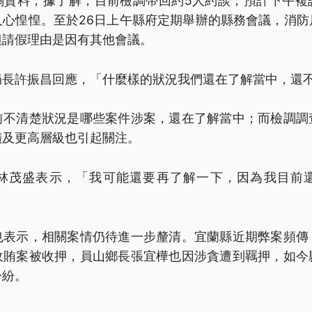
關資料，據了解，目前檢調帶回約5人約談，預計下午複
人心惶惶。至於26日上午縣府定期舉辦的縣務會議，消防
但請假理由是因有其他會議。
局長許振昌回應，「什麼樣的狀況我們還在了解當中，還
前不清楚狀況是哪些案件涉案，還在了解當中；而檢調調
擴及更高層級也引起關注。
林茂盛表示，「我可能還要再了解一下，因為我目前
也表示，相關案情仍待進一步釐清。宜蘭縣近期弊案頻傳
收賄案被收押，員山鄉長張宜樺也因涉貪遭到羈押，如今
紛紛。