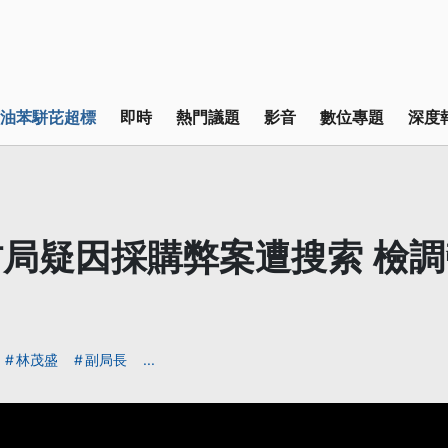
油苯駢芘超標
即時
熱門議題
影音
數位專題
深度
局疑因採購弊案遭搜索 檢調
林茂盛
副局長
...