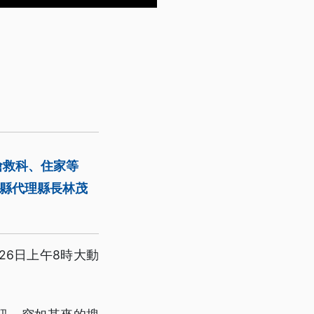
搶救科、住家等
蘭縣代理縣長林茂
6日上午8時大動