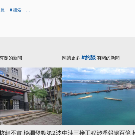
人員
搜索
...
#約談
有關的新聞
閱讀更多
有關的新聞
核銷不實 檢調發動第2波
中油三接工程涉浮報逾百億 