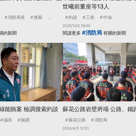
世曦前董座等13人
消防局長
搜索
...
約談
工程
中油
2025/12/2 19:40
#消防局
關的新聞
閱讀更多
有關的新聞
綠能賄案 檢調搜索約談
蘇花公路岩壁坍塌 公路、鐵
議長
檢調
蘇花公路
消防局
2024/4/3 12:31