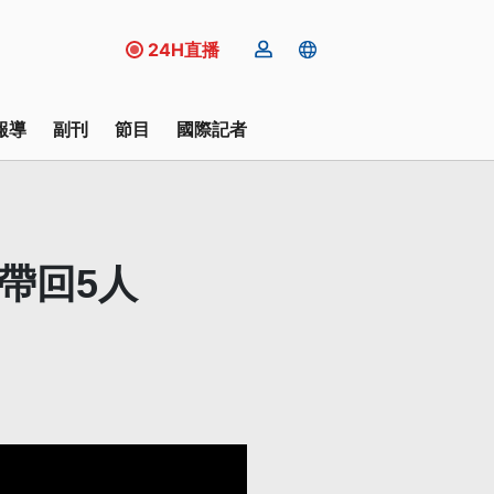
24H直播
報導
副刊
節目
國際記者
帶回5人