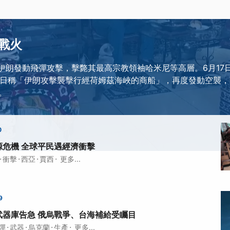
戰火
對伊朗發動飛彈攻擊，擊斃其最高宗教領袖哈米尼等高層。6月17
7日稱「伊朗攻擊襲擊行經荷姆茲海峽的商船」，再度發動空襲
。
0
源危機 全球平民遇經濟衝擊
·
·
·
·
衝擊
西亞
賈西
更多...
9
武器庫告急 俄烏戰爭、台海補給受矚目
·
·
·
·
彈
武器
烏克蘭
生產
更多...