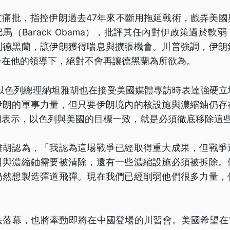
文痛批，指控伊朗過去47年來不斷用拖延戰術，戲弄美國
馬（Barack Obama），批評其任內對伊政策過於軟
到德黑蘭，讓伊朗獲得喘息與擴張機會。川普強調，伊朗
今在他的領導下，絕對不會再讓德黑蘭為所欲為。
以色列總理納坦雅胡也在接受美國媒體專訪時表達強硬立
伊朗的軍事力量，但只要伊朗境內的核設施與濃縮鈾仍存
胡表示，以色列與美國的目標一致，就是必須徹底移除這
雅胡認為，「我認為這場戰爭已經取得重大成果，但戰爭
料與濃縮鈾需要被清除，還有一些濃縮設施必須被拆除。
仍然想製造彈道飛彈。現在我們已經削弱他們很多力量，
法落幕，也將牽動即將在中國登場的川習會。美國希望在1