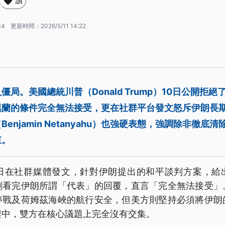
讚
34
更新時間：
2026/5/11 14:22
局。美國總統川普（Donald Trump）10日公開拒
黑蘭的條件完全無法接受，更在社群平台發文怒斥伊朗長
enjamin Netanyahu）也強硬表態，強調除非徹底
束。
0日在社群媒體發文，針對伊朗提出的和平談判方案，給
剛看完伊朗所謂「代表」的回覆，直言「完全無法接受」
停戰及荷姆茲海峽的航行安全，但美方則堅持必須將伊朗
架中，雙方在核心議題上完全沒有交集。