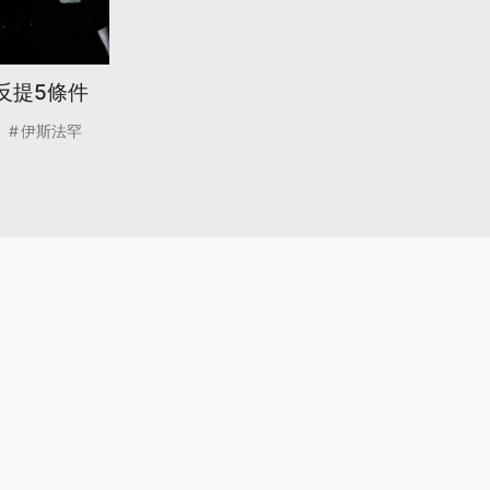
反提5條件
伊斯法罕