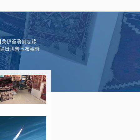
日美伊簽署備忘錄
，隔日川普宣布臨時