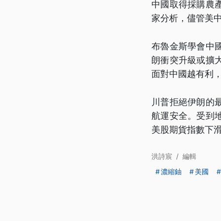
中國取得採購農
家分析，儘管美
布魯金斯學會中
朗衝突升級或擴
面對中國越有利
川普拒絕伊朗的
航運安全。受到
美股期貨指數下
洪詩宸
/
編輯
濃縮鈾
美國