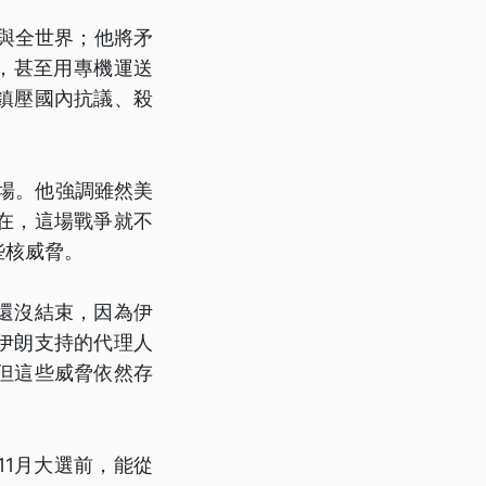
與全世界；他將矛
弱，甚至用專機運送
鎮壓國內抗議、殺
場。他強調雖然美
在，這場戰爭就不
些核威脅。
還沒結束，因為伊
伊朗支持的代理人
但這些威脅依然存
1月大選前，能從