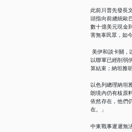
此前川普先發長
頭指向前總統歐巴
數十億美元現金
害無辜民眾，如
美伊和談卡關，
以聯軍已經削弱
算結束；納坦雅
以色列總理納坦
朗境內仍有核原
依然存在，他們
在。」
中東戰事遲遲無