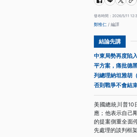
發布時間：
2026/5/11 12:
鄭惟仁
/ 編譯
中東局勢再度陷入僵
平方案，痛批德
列總理納坦雅胡（B
否則戰爭不會結
美國總統川普1
應；他表示自己
的提案側重全面
先處理的談判框