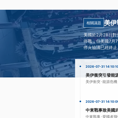
美伊
相關議題
美國於2月28日
停戰，但美國7月
停火協議已經終止
2026-07-31 14:10:1
美伊衝突引發能
·
美伊衝突
能源危機
2026-07-31 14:10:0
中東戰事致美國
·
中東戰事
愛國者飛