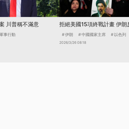
案 川普稱不滿意
拒絕美國15項終戰計畫 伊朗
軍事行動
伊朗
中國國家主席
以色列
2026/3/26 08:18