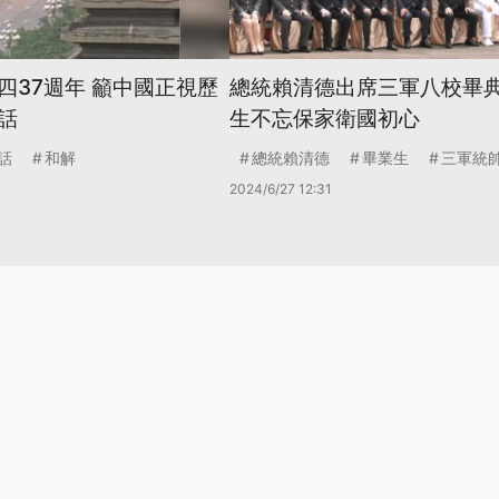
四37週年 籲中國正視歷
總統賴清德出席三軍八校畢典
話
生不忘保家衛國初心
話
和解
總統賴清德
畢業生
三軍統
2024/6/27 12:31