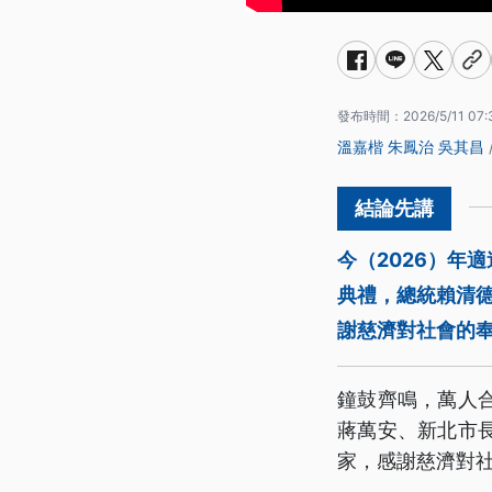
發布時間：
2026/5/11 07:
溫嘉楷
朱鳳治
吳其昌
今（2026）年
典禮，總統賴清
謝慈濟對社會的
鐘鼓齊鳴，萬人
蔣萬安、新北市
家，感謝慈濟對