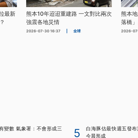
拉最新
熊本10年迢迢重建路 一文對比兩次
熊本地
？
強震各地災情
落橋」
2026-07-30 16:37
|
全球
2026-07
有變數 氣象署：不會形成三
白海豚估最快週五發布
5
今晨形成