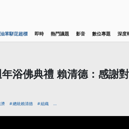
油苯駢芘超標
即時
熱門議題
影音
數位專題
深度
週年浴佛典禮 賴清德：感謝
慈濟
總統賴清德
組織
...