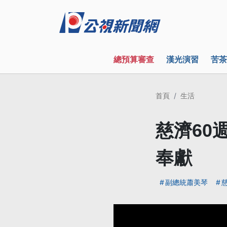
總預算審查
漢光演習
苦茶
首頁
生活
慈濟60
奉獻
副總統蕭美琴