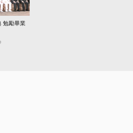
 勉勵畢業
帥