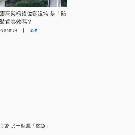
震高架橋錯位卻沒垮 是「防
裝置奏效嗎？
-30 18:54
|
全球
海警 另一颱風「鯨魚」