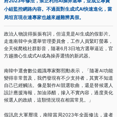
府2023年修法，禁止利用AI操弄選舉，並成立專責
小組監控網路內容。不過面對生成式AI快速進化，當
局坦言現在連專家也越來越難辨真假。
政治人物說得振振有詞，但這竟是AI生成的假影片。
走進南韓中央選舉管理委員會，工作人員緊盯螢幕，
全天候爬梳社群影音，隨著6月3日地方選舉逼近，官
方越擔心生成式AI成為操弄選情的新武器。
南韓中選會數位鑑識專家鄭熙勳表示，「隨著AI功能
變得非常普及，我們發現有不少支持者，其實不知道
自己已經觸法。像是製作AI競選歌曲，還是替候選人
設計應援海報，加油添醋，摻入不實內容，過度美化
候選人的政績，這類情況現在相當常見。」
假訊息大軍壓境，南韓當局2023年全面修法，違者