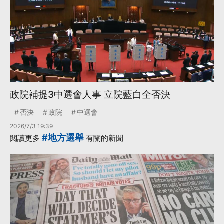
政院補提3中選會人事 立院藍白全否決
否決
政院
中選會
2026/7/3 19:39
#地方選舉
閱讀更多
有關的新聞