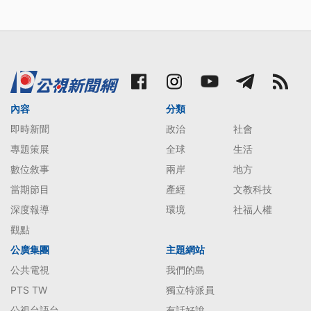
內容
分類
即時新聞
政治
社會
專題策展
全球
生活
數位敘事
兩岸
地方
當期節目
產經
文教科技
深度報導
環境
社福人權
觀點
公廣集團
主題網站
公共電視
我們的島
PTS TW
獨立特派員
公視台語台
有話好說