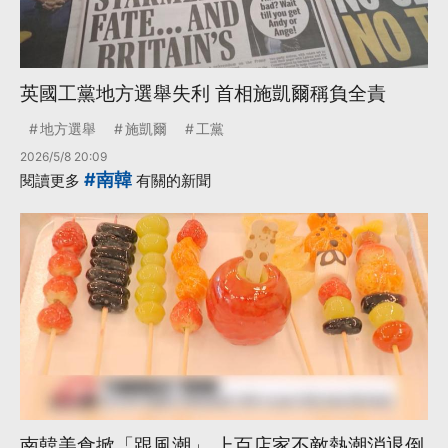
英國工黨地方選舉失利 首相施凱爾稱負全責
地方選舉
施凱爾
工黨
2026/5/8 20:09
#南韓
閱讀更多
有關的新聞
南韓美食掀「跟風潮」 上百店家不敵熱潮消退倒