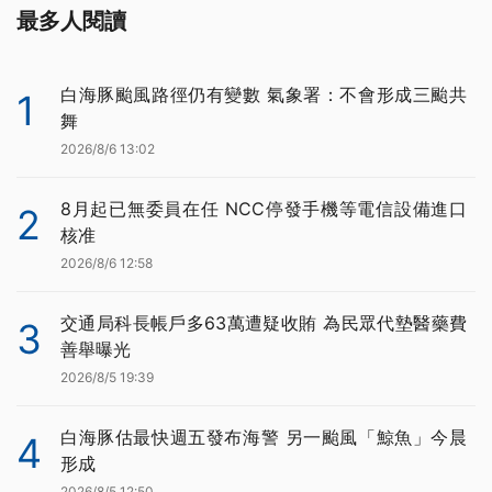
最多人閱讀
白海豚颱風路徑仍有變數 氣象署：不會形成三颱共
1
舞
2026/8/6 13:02
8月起已無委員在任 NCC停發手機等電信設備進口
2
核准
2026/8/6 12:58
交通局科長帳戶多63萬遭疑收賄 為民眾代墊醫藥費
3
善舉曝光
2026/8/5 19:39
白海豚估最快週五發布海警 另一颱風「鯨魚」今晨
4
形成
2026/8/5 12:50