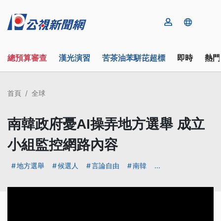
總預算審查
漢光演習
苦茶油苯駢芘超標
即時
熱門
首頁
全球
南韓政府憂AI操弄地方選舉 成立
小組監控網路內容
地方選舉
候選人
言論自由
南韓
...