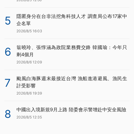
隱匿身分在台非法挖角科技人才 調查局公布17家中
5
企名單
2026/8/5 16:03
翁曉玲、張惇涵為政院業務費交鋒 韓國瑜：今年只
6
剩4個月
2026/8/6 12:09
颱風白海豚週末最接近台灣 漁船進港避風、漁民生
7
計受影響
2026/8/6 19:39
中國出入境新規9月上路 陸委會示警增赴中安全風險
8
2026/8/5 12:35