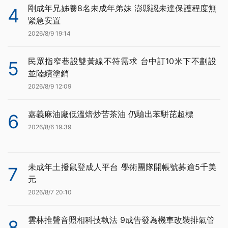
剛成年兄姊養8名未成年弟妹 澎縣認未達保護程度無
4
緊急安置
2026/8/9 19:14
民眾指窄巷設雙黃線不符需求 台中訂10米下不劃設
5
並陸續塗銷
2026/8/9 12:09
嘉義麻油廠低溫焙炒苦茶油 仍驗出苯駢芘超標
6
2026/8/6 19:39
未成年土撥鼠登成人平台 學術團隊開帳號募逾5千美
7
元
2026/8/7 20:10
雲林推聲音照相科技執法 9成告發為機車改裝排氣管
8