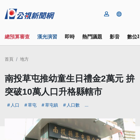
總預算審查
漢光演習
即時
熱門議題
影音
數位
首頁
地方
南投草屯推幼童生日禮金2萬元 拚
突破10萬人口升格縣轄市
人口
草屯
草屯鎮
人口數
...