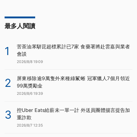
最多人閱讀
苦茶油苯駢芘超標累計已7家 食藥署將赴雲嘉與業者
1
會談
2026/8/8 19:09
屏東移除逾9萬隻外來種綠鬣蜥 冠軍獵人7個月領近
2
99萬獎勵金
2026/8/6 19:39
控Uber Eats給薪未一單一計 外送員團體揚言提告加
3
重詐欺
2026/8/7 12:35