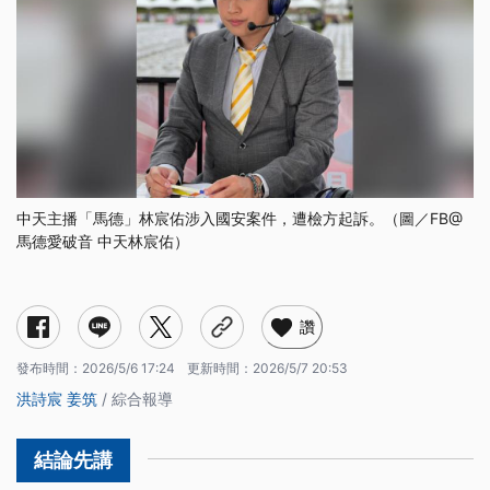
中天主播「馬德」林宸佑涉入國安案件，遭檢方起訴。（圖／FB@
馬德愛破音 中天林宸佑）
讚
發布時間：
2026/5/6 17:24
更新時間：
2026/5/7 20:53
洪詩宸
姜筑
/ 綜合報導