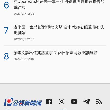
控Uber Eats給薪未一單一計 外送員團體揚言提告加
6
重詐欺
2026/8/7 12:35
遭準國一生持斷裂掃把攻擊 台中教師右眼受傷有失
7
明風險
2026/8/7 12:34
派李文詳出任兆基董事長 兩日後宏碁發重訊辭職
8
2026/8/8 12:10