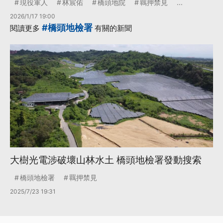
現役軍人
林宸佑
橋頭地院
羈押禁見
...
2026/1/17 19:00
#橋頭地檢署
閱讀更多
有關的新聞
大樹光電涉破壞山林水土 橋頭地檢署發動搜索
橋頭地檢署
羈押禁見
2025/7/23 19:31