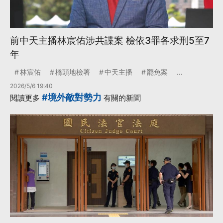
前中天主播林宸佑涉共諜案 檢依3罪各求刑5至7
年
林宸佑
橋頭地檢署
中天主播
罷免案
...
2026/5/6 19:40
#境外敵對勢力
閱讀更多
有關的新聞