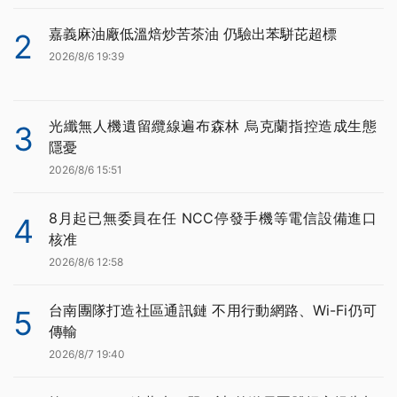
嘉義麻油廠低溫焙炒苦茶油 仍驗出苯駢芘超標
2
2026/8/6 19:39
光纖無人機遺留纜線遍布森林 烏克蘭指控造成生態
3
隱憂
2026/8/6 15:51
8月起已無委員在任 NCC停發手機等電信設備進口
4
核准
2026/8/6 12:58
台南團隊打造社區通訊鏈 不用行動網路、Wi-Fi仍可
5
傳輸
2026/8/7 19:40