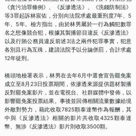
《貪污治罪條例》、《反滲透法》、《洗錢防制法》
等3罪起訴林宸佑，分別向法院求處最重刑度7年、5
年、5年。檢方指出，由於林男屬於一行為觸犯數罪
名之想像競合犯，根據其製播節目違反《反滲透法》
以及行賄公務員違反前述3法之兩件犯罪事實，犯意
各別且行為互殊，建請法院予以分論併罰，合計求處
12年徒刑。
橋頭地檢署表示，林男在去年6月中選會宣告罷免案
成立至8月23日投票期間，依滲透來源提供題材製播
反對罷免案影片，並在電視台、社群媒體中發佈，以
影響罷免案投票結果。事後並回傳相關流量數據給境
外敵對勢力，藉此收取7825顆泰達幣作為報酬，其
中與《反滲透法》相關的影片共收取4325顆泰達
幣、無涉《反滲透法》影片則收取3500顆。