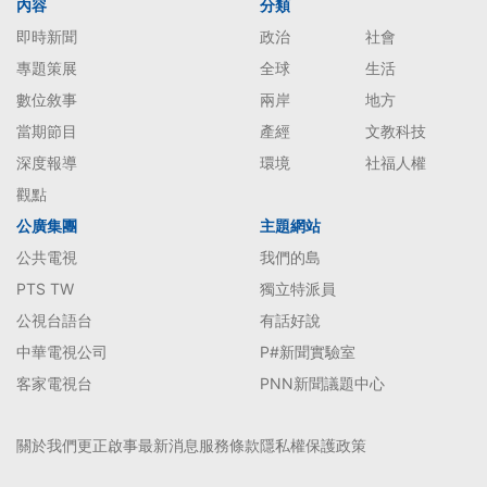
內容
分類
即時新聞
政治
社會
專題策展
全球
生活
數位敘事
兩岸
地方
當期節目
產經
文教科技
深度報導
環境
社福人權
觀點
公廣集團
主題網站
公共電視
我們的島
PTS TW
獨立特派員
公視台語台
有話好說
中華電視公司
P#新聞實驗室
客家電視台
PNN新聞議題中心
關於我們
更正啟事
最新消息
服務條款
隱私權保護政策