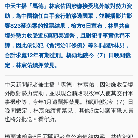
中天主播「馬德」林宸佑因涉嫌接受境外敵對勢力資
助，為中國擔任白手套行賄滲透國軍，並製播影片影
響823罷免案的投票結果，檢方6日宣布，林男共自
境外勢力收受近5萬顆泰達幣，且對犯罪事實供稱不
諱，因此依涉犯《貪污治罪條例》等3罪起訴林男，
合計求處12年有期徒刑。橋頭地院今（7）日晚間裁
定，林宸佑續押禁見。
中天新聞記者兼主播「馬德」林宸佑，因涉嫌收受境
外敵對勢力資助，並以現金賄賂現役軍人使其交付軍
事機密等，今年1月遭羈押禁見。橋頭地院今（7）日
晚間裁定，林宸佑續押禁見，其他5位涉案軍職人員
也將分批送回看守所。
橋頭地檢署6日召開記者會公布偵結內容，共依涉犯