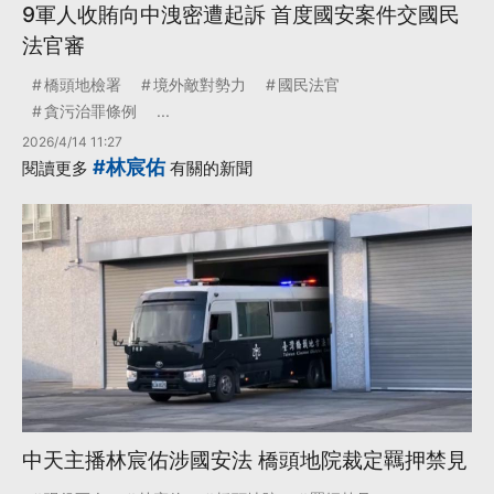
9軍人收賄向中洩密遭起訴 首度國安案件交國民
法官審
橋頭地檢署
境外敵對勢力
國民法官
貪污治罪條例
...
2026/4/14 11:27
#林宸佑
閱讀更多
有關的新聞
中天主播林宸佑涉國安法 橋頭地院裁定羈押禁見