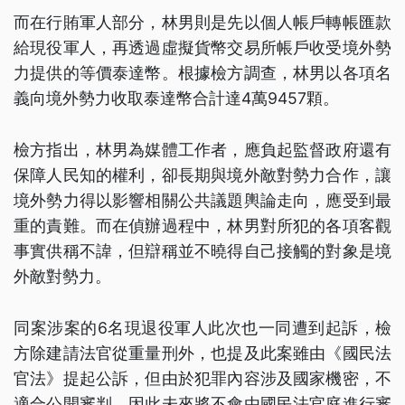
而在行賄軍人部分，林男則是先以個人帳戶轉帳匯款
給現役軍人，再透過虛擬貨幣交易所帳戶收受境外勢
力提供的等價泰達幣。根據檢方調查，林男以各項名
義向境外勢力收取泰達幣合計達4萬9457顆。
檢方指出，林男為媒體工作者，應負起監督政府還有
保障人民知的權利，卻長期與境外敵對勢力合作，讓
境外勢力得以影響相關公共議題輿論走向，應受到最
重的責難。而在偵辦過程中，林男對所犯的各項客觀
事實供稱不諱，但辯稱並不曉得自己接觸的對象是境
外敵對勢力。
同案涉案的6名現退役軍人此次也一同遭到起訴，檢
方除建請法官從重量刑外，也提及此案雖由《國民法
官法》提起公訴，但由於犯罪內容涉及國家機密，不
適合公開審判，因此未來將不會由國民法官庭進行審