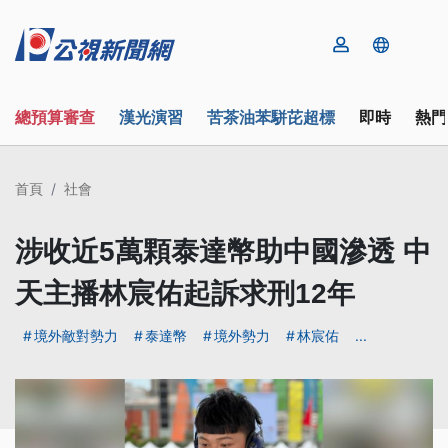
總預算審查
漢光演習
苦茶油苯駢芘超標
即時
熱門
首頁
社會
涉收近5萬顆泰達幣助中國滲透 中
天主播林宸佑起訴求刑12年
境外敵對勢力
泰達幣
境外勢力
林宸佑
...