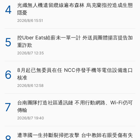
光纖無人機遺留纜線遍布森林 烏克蘭指控造成生態
4
隱憂
2026/8/6 15:51
控Uber Eats給薪未一單一計 外送員團體揚言提告加
5
重詐欺
2026/8/7 12:35
8月起已無委員在任 NCC停發手機等電信設備進口
6
核准
2026/8/6 12:58
台南團隊打造社區通訊鏈 不用行動網路、Wi-Fi仍可
7
傳輸
2026/8/7 19:40
遭準國一生持斷裂掃把攻擊 台中教師右眼受傷有失
8