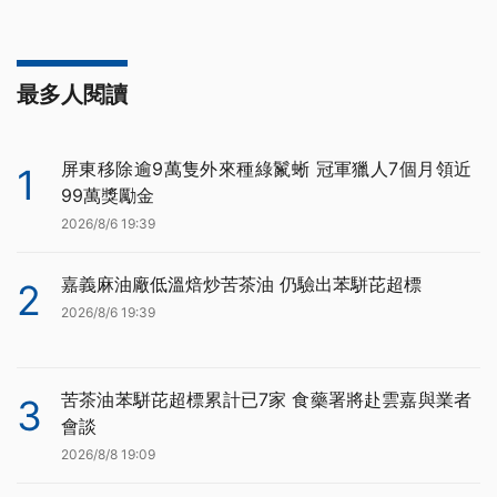
最多人閱讀
屏東移除逾9萬隻外來種綠鬣蜥 冠軍獵人7個月領近
1
99萬獎勵金
2026/8/6 19:39
嘉義麻油廠低溫焙炒苦茶油 仍驗出苯駢芘超標
2
2026/8/6 19:39
苦茶油苯駢芘超標累計已7家 食藥署將赴雲嘉與業者
3
會談
2026/8/8 19:09