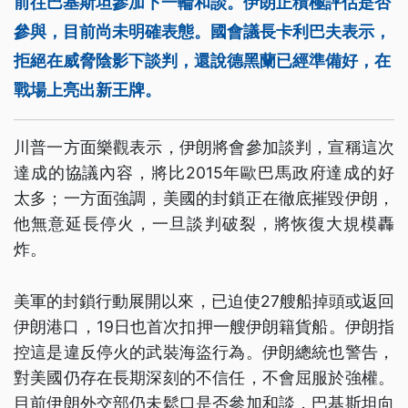
前往巴基斯坦參加下一輪和談。伊朗正積極評估是否
參與，目前尚未明確表態。國會議長卡利巴夫表示，
拒絕在威脅陰影下談判，還說德黑蘭已經準備好，在
戰場上亮出新王牌。
川普一方面樂觀表示，伊朗將會參加談判，宣稱這次
達成的協議內容，將比2015年歐巴馬政府達成的好
太多；一方面強調，美國的封鎖正在徹底摧毀伊朗，
他無意延長停火，一旦談判破裂，將恢復大規模轟
炸。
美軍的封鎖行動展開以來，已迫使27艘船掉頭或返回
伊朗港口，19日也首次扣押一艘伊朗籍貨船。伊朗指
控這是違反停火的武裝海盜行為。伊朗總統也警告，
對美國仍存在長期深刻的不信任，不會屈服於強權。
目前伊朗外交部仍未鬆口是否參加和談，巴基斯坦向