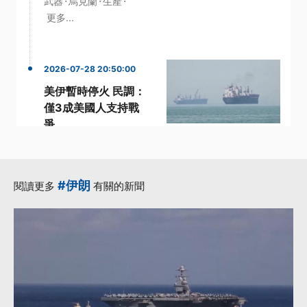
·
·
·
武器
烏克蘭
生產
更多...
2026-07-28 20:50:00
美伊暫時停火 民調：
僅3成美國人支持戰
爭
·
·
·
伊朗
支持
支持率
美國
·
·
路透社
更多...
#伊朗
閱讀更多
有關的新聞