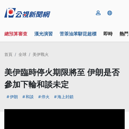
總預算審查
漢光演習
苦茶油苯駢芘超標
即時
熱門
首頁
全球
美伊戰火
美伊臨時停火期限將至 伊朗是否
參加下輪和談未定
伊朗
和談
停火
海上封鎖