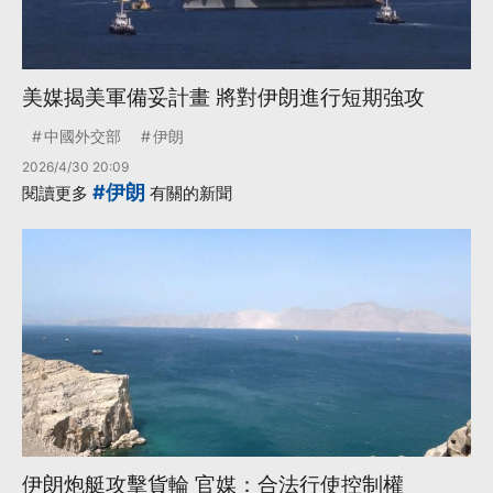
美媒揭美軍備妥計畫 將對伊朗進行短期強攻
中國外交部
伊朗
2026/4/30 20:09
#伊朗
閱讀更多
有關的新聞
伊朗炮艇攻擊貨輪 官媒：合法行使控制權