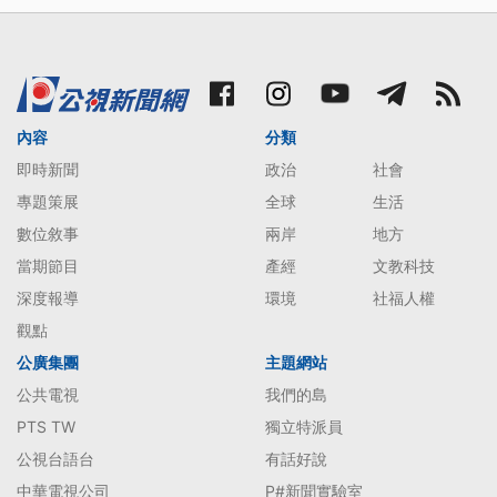
內容
分類
即時新聞
政治
社會
專題策展
全球
生活
數位敘事
兩岸
地方
當期節目
產經
文教科技
深度報導
環境
社福人權
觀點
公廣集團
主題網站
公共電視
我們的島
PTS TW
獨立特派員
公視台語台
有話好說
中華電視公司
P#新聞實驗室