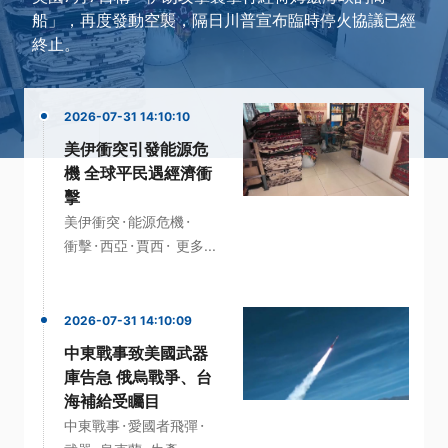
船」，再度發動空襲，隔日川普宣布臨時停火協議已經
終止。
2026-07-31 14:10:10
美伊衝突引發能源危
機 全球平民遇經濟衝
擊
·
·
美伊衝突
能源危機
·
·
·
衝擊
西亞
賈西
更多...
2026-07-31 14:10:09
中東戰事致美國武器
庫告急 俄烏戰爭、台
海補給受矚目
·
·
中東戰事
愛國者飛彈