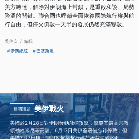
美方轉達，解除對伊朗海上封鎖，是重啟和談、局勢
降溫的關鍵。聯合國也呼籲全面恢復國際航行權與航
行自由，但停火倒數一天半的發展仍然充滿變數。
吳仲安
/
編輯
伊朗總統
巴基斯坦
美伊戰火
相關議題
美國於2月28日對伊朗發動飛彈攻擊，擊斃其最高宗教
領袖哈米尼等高層。6月17日美伊簽署備忘錄停戰，但
美國7月7日稱「伊朗攻擊襲擊行經荷姆茲海峽的商