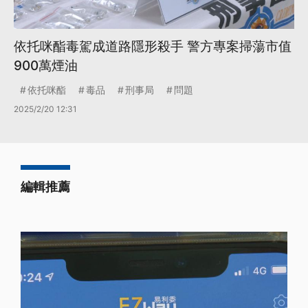
依托咪酯毒駕成道路隱形殺手 警方專案掃蕩市值
900萬煙油
依托咪酯
毒品
刑事局
問題
2025/2/20 12:31
編輯推薦