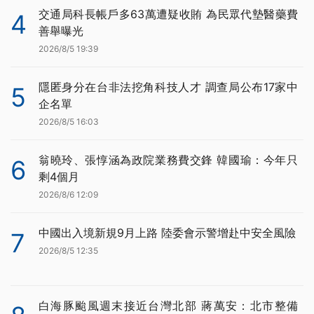
交通局科長帳戶多63萬遭疑收賄 為民眾代墊醫藥費
4
善舉曝光
2026/8/5 19:39
隱匿身分在台非法挖角科技人才 調查局公布17家中
5
企名單
2026/8/5 16:03
翁曉玲、張惇涵為政院業務費交鋒 韓國瑜：今年只
6
剩4個月
2026/8/6 12:09
中國出入境新規9月上路 陸委會示警增赴中安全風險
7
2026/8/5 12:35
白海豚颱風週末接近台灣北部 蔣萬安：北市整備