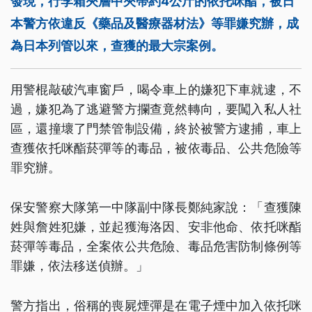
發現，行李箱夾層中夾帶約4公斤的依托咪酯，被日
本警方依違反《藥品及醫療器材法》等罪嫌究辦，成
為日本列管以來，查獲的最大宗案例。
用警棍敲破汽車窗戶，喝令車上的嫌犯下車就逮，不
過，嫌犯為了逃避警方攔查竟然轉向，要闖入私人社
區，還撞壞了門禁管制設備，終於被警方逮捕，車上
查獲依托咪酯菸彈等的毒品，被依毒品、公共危險等
罪究辦。
保安警察大隊第一中隊副中隊長鄭純家說：「查獲陳
姓與詹姓犯嫌，並起獲海洛因、安非他命、依托咪酯
菸彈等毒品，全案依公共危險、毒品危害防制條例等
罪嫌，依法移送偵辦。」
警方指出，俗稱的喪屍煙彈是在電子煙中加入依托咪