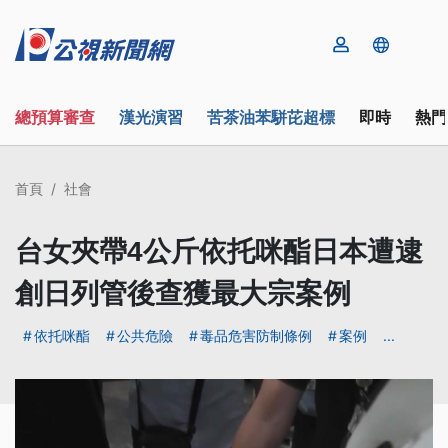
總預算審查
漢光演習
苦茶油苯駢芘超標
即時
熱門
首頁
社會
台女夾帶4公斤依托咪酯日本遭逮
創日列管後查獲最大宗案例
依托咪酯
公共危險
毒品危害防制條例
案例
...