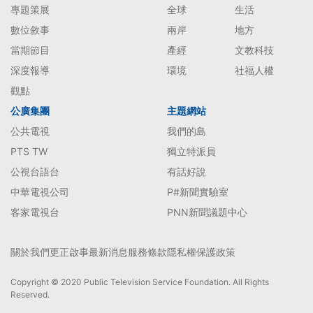
專題策展
全球
生活
數位敘事
兩岸
地方
當期節目
產經
文教科技
深度報導
環境
社福人權
觀點
公廣集團
主題網站
公共電視
我們的島
PTS TW
獨立特派員
公視台語台
有話好說
中華電視公司
P#新聞實驗室
客家電視台
PNN新聞議題中心
關於我們
更正啟事
最新消息
服務條款
隱私權保護政策
Copyright © 2020 Public Television Service Foundation. All Rights
Reserved.