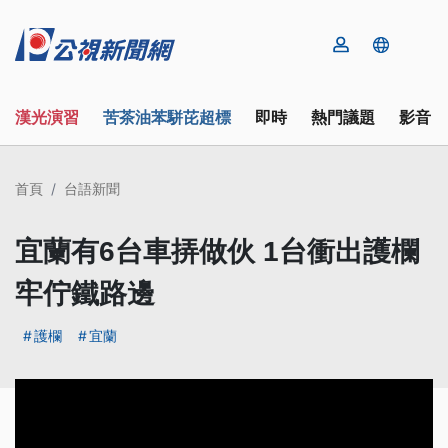
漢光演習
苦茶油苯駢芘超標
即時
熱門議題
影音
首頁
台語新聞
宜蘭有6台車挵做伙 1台衝出護欄
牢佇鐵路邊
護欄
宜蘭