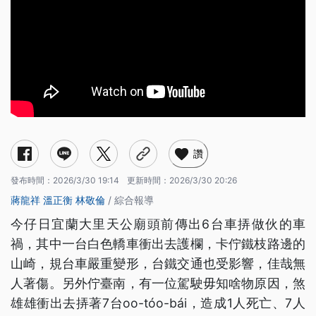
讚
發布時間：
2026/3/30 19:14
更新時間：
2026/3/30 20:26
蔣龍祥
溫正衡
林敬倫
/ 綜合報導
今仔日宜蘭大里天公廟頭前傳出6台車挵做伙的車
禍，其中一台白色轎車衝出去護欄，卡佇鐵枝路邊的
山崎，規台車嚴重變形，台鐵交通也受影響，佳哉無
人著傷。另外佇臺南，有一位駕駛毋知啥物原因，煞
雄雄衝出去挵著7台oo-tóo-bái，造成1人死亡、7人