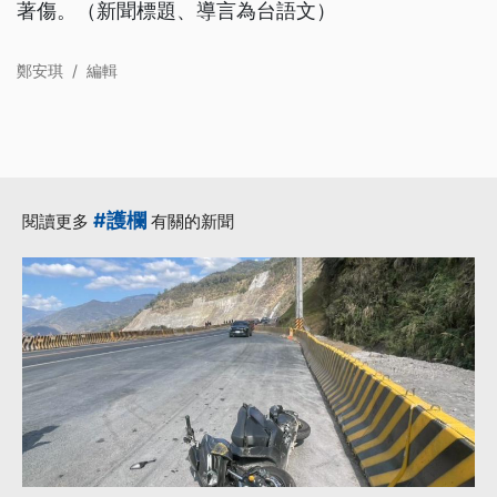
著傷。（新聞標題、導言為台語文）
鄭安琪
/
編輯
#護欄
閱讀更多
有關的新聞