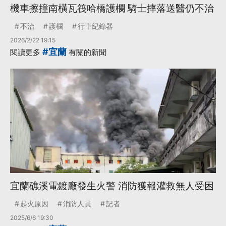
機車擦撞南橫瓦筏哈橋護欄 騎士摔落送醫仍不治
不治
護欄
行車紀錄器
2026/2/22 19:15
#宜蘭
閱讀更多
有關的新聞
宜蘭礁溪電鍍廠發生火警 消防獲報灌救無人受困
起火原因
消防人員
記者
2025/6/6 19:30