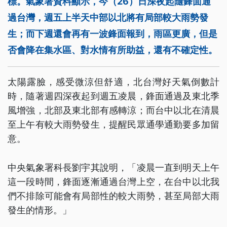
標。氣象署資料顯示，今（26）日深夜起隨鋒面通
過台灣，週五上半天中部以北將有局部較大雨勢發
生；而下週還會再有一波鋒面報到，雨區更廣，但是
否會降在集水區、對水情有所助益，還有不確定性。
太陽露臉，感受微涼但舒適，北台灣好天氣倒數計
時，隨著週四深夜起到週五凌晨，鋒面通過及東北季
風增強，北部及東北部有感轉涼；而台中以北在清晨
至上午有較大雨勢發生，提醒民眾通學通勤要多加留
意。
中央氣象署科長劉宇其說明，「凌晨一直到明天上午
這一段時間，鋒面逐漸通過台灣上空，在台中以北我
們不排除可能會有局部性的較大雨勢，甚至局部大雨
發生的情形。」