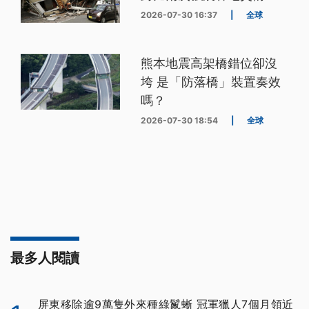
2026-07-30 16:37
|
全球
熊本地震高架橋錯位卻沒
垮 是「防落橋」裝置奏效
嗎？
2026-07-30 18:54
|
全球
最多人閱讀
屏東移除逾9萬隻外來種綠鬣蜥 冠軍獵人7個月領近