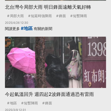
北台灣今局部大雨 明日鋒面遠離天氣好轉
局部大雨
短延時強降雨
鋒面
短暫陣雨
2025/4/26 12:30
#地區
閱讀更多
有關的新聞
今起氣溫回升 週四起2波鋒面通過恐有雷雨
地區
短暫陣雨
鋒面
2025/3/9 12:31