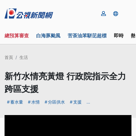
總預算審查
白海豚颱風
苦茶油苯駢芘超標
即時
熱
首頁
生活
新竹水情亮黃燈 行政院指示全力
跨區支援
蓄水量
水情
分區供水
支援
...