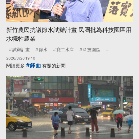
新竹農民抗議節水試辦計畫 民團批為科技園區用
水犧牲農業
試辦計畫
節水
寶二水庫
科技園區
...
2026/3/26 19:40
#鋒面
閱讀更多
有關的新聞