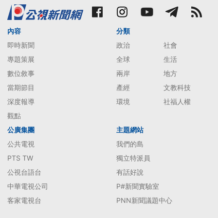
內容
分類
即時新聞
政治
社會
專題策展
全球
生活
數位敘事
兩岸
地方
當期節目
產經
文教科技
深度報導
環境
社福人權
觀點
公廣集團
主題網站
公共電視
我們的島
PTS TW
獨立特派員
公視台語台
有話好說
中華電視公司
P#新聞實驗室
客家電視台
PNN新聞議題中心