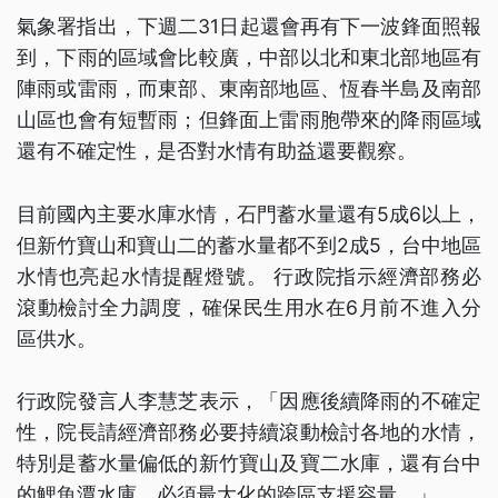
氣象署指出，下週二31日起還會再有下一波鋒面照報
到，下雨的區域會比較廣，中部以北和東北部地區有
陣雨或雷雨，而東部、東南部地區、恆春半島及南部
山區也會有短暫雨；但鋒面上雷雨胞帶來的降雨區域
還有不確定性，是否對水情有助益還要觀察。
目前國內主要水庫水情，石門蓄水量還有5成6以上，
但新竹寶山和寶山二的蓄水量都不到2成5，台中地區
水情也亮起水情提醒燈號。 行政院指示經濟部務必
滾動檢討全力調度，確保民生用水在6月前不進入分
區供水。
行政院發言人李慧芝表示，「因應後續降雨的不確定
性，院長請經濟部務必要持續滾動檢討各地的水情，
特別是蓄水量偏低的新竹寶山及寶二水庫，還有台中
的鯉魚潭水庫，必須最大化的跨區支援容量。」