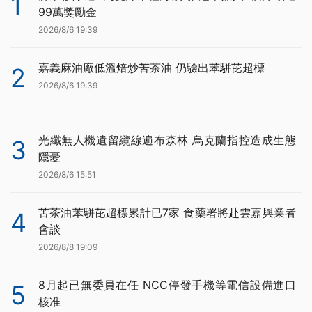
1
99萬獎勵金
2026/8/6 19:39
嘉義麻油廠低溫焙炒苦茶油 仍驗出苯駢芘超標
2
2026/8/6 19:39
光纖無人機遺留纜線遍布森林 烏克蘭指控造成生態
3
隱憂
2026/8/6 15:51
苦茶油苯駢芘超標累計已7家 食藥署將赴雲嘉與業者
4
會談
2026/8/8 19:09
8月起已無委員在任 NCC停發手機等電信設備進口
5
核准