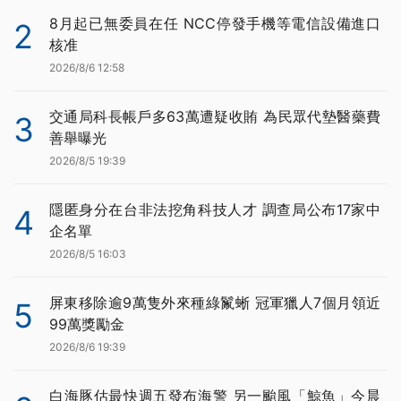
8月起已無委員在任 NCC停發手機等電信設備進口
2
核准
2026/8/6 12:58
交通局科長帳戶多63萬遭疑收賄 為民眾代墊醫藥費
3
善舉曝光
2026/8/5 19:39
隱匿身分在台非法挖角科技人才 調查局公布17家中
4
企名單
2026/8/5 16:03
屏東移除逾9萬隻外來種綠鬣蜥 冠軍獵人7個月領近
5
99萬獎勵金
2026/8/6 19:39
白海豚估最快週五發布海警 另一颱風「鯨魚」今晨