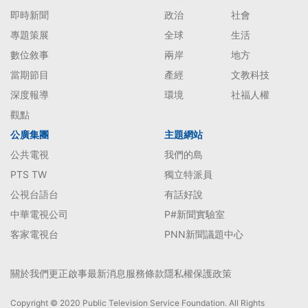
即時新聞
政治
社會
專題策展
全球
生活
數位敘事
兩岸
地方
當期節目
產經
文教科技
深度報導
環境
社福人權
觀點
公廣集團
主題網站
公共電視
我們的島
PTS TW
獨立特派員
公視台語台
有話好說
中華電視公司
P#新聞實驗室
客家電視台
PNN新聞議題中心
關於我們
更正啟事
最新消息
服務條款
隱私權保護政策
Copyright © 2020 Public Television Service Foundation. All Rights