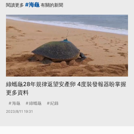
#海龜
閱讀更多
有關的新聞
綠蠵龜28年規律返望安產卵 4度裝發報器盼掌握
更多資料
海龜
綠蠵龜
紀錄
2023/8/11 19:31