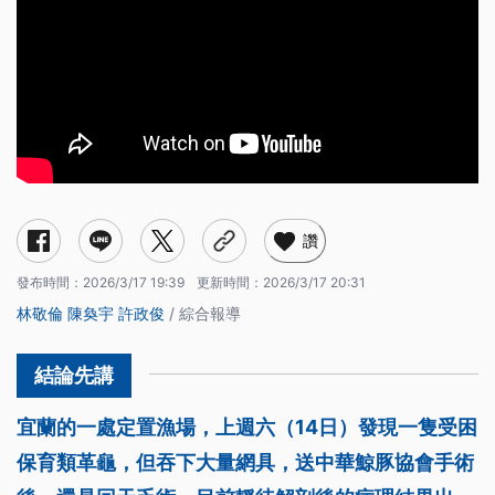
讚
發布時間：
2026/3/17 19:39
更新時間：
2026/3/17 20:31
林敬倫
陳奐宇
許政俊
/ 綜合報導
宜蘭的一處定置漁場，上週六（14日）發現一隻受困
保育類革龜，但吞下大量網具，送中華鯨豚協會手術