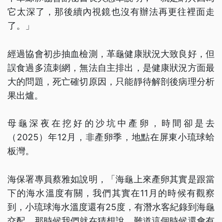
它太深了，那後續內視鏡也沒有辦法再更往裡面走
了。」
經過協會初步抽血檢測，革龜健康狀況大致良好，但
誤食過多流刺網，無法自主排出，是健康狀況方面最
大的問題，死亡確切原因，只能靜待解剖後病理分析
果出爐。
母龜深夜在挖好的沙坑中產卵，時間卻是去
（2025）年12月，非產卵季，地點在屏東小琉球蛤
板灣。
海保署專員蔡雅如說明，「海龜上來產卵其實是跟當
下的海水溫度有關，我們其實在11月的時候有觀察
到，小琉球海水溫度還有25度，有潛水客紀錄到海龜
交配，那時候我們就在猜想說，難道這個時候還會有