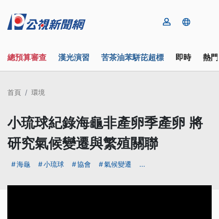
總預算審查
漢光演習
苦茶油苯駢芘超標
即時
熱門
首頁
環境
小琉球紀錄海龜非產卵季產卵 將
研究氣候變遷與繁殖關聯
海龜
小琉球
協會
氣候變遷
...