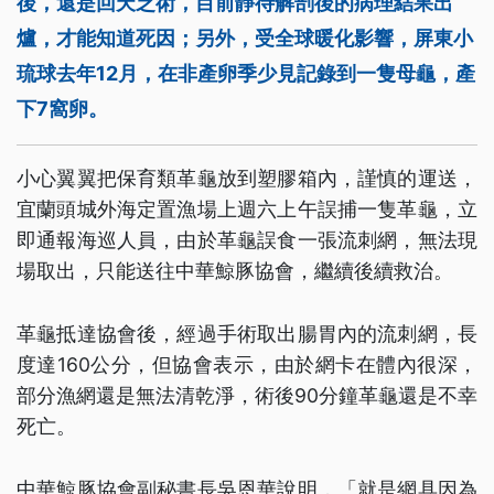
後，還是回天乏術，目前靜待解剖後的病理結果出
爐，才能知道死因；另外，受全球暖化影響，屏東小
琉球去年12月，在非產卵季少見記錄到一隻母龜，產
下7窩卵。
小心翼翼把保育類革龜放到塑膠箱內，謹慎的運送，
宜蘭頭城外海定置漁場上週六上午誤捕一隻革龜，立
即通報海巡人員，由於革龜誤食一張流刺網，無法現
場取出，只能送往中華鯨豚協會，繼續後續救治。
革龜抵達協會後，經過手術取出腸胃內的流刺網，長
度達160公分，但協會表示，由於網卡在體內很深，
部分漁網還是無法清乾淨，術後90分鐘革龜還是不幸
死亡。
中華鯨豚協會副秘書長吳恩華說明，「就是網具因為