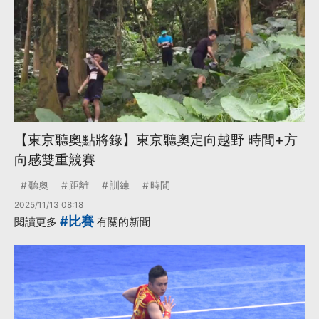
【東京聽奧點將錄】東京聽奧定向越野 時間+方
向感雙重競賽
聽奧
距離
訓練
時間
2025/11/13 08:18
#比賽
閱讀更多
有關的新聞