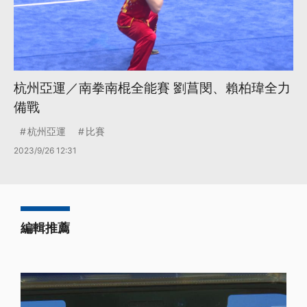
杭州亞運／南拳南棍全能賽 劉菖閔、賴柏瑋全力
備戰
杭州亞運
比賽
2023/9/26 12:31
編輯推薦