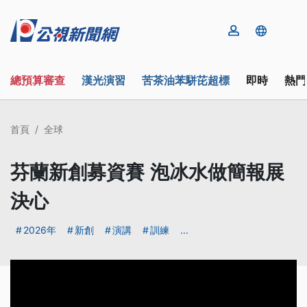
總預算審查
漢光演習
苦茶油苯駢芘超標
即時
熱門
首頁
全球
芬蘭新創募資賽 泡冰水做簡報展
決心
2026年
新創
演講
訓練
...