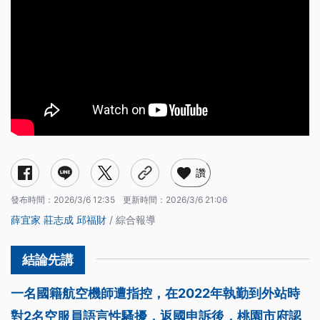
讚
發布時間：
2026/3/6 12:35
更新時間：
2026/3/6 21:06
薛宜家
莊志成
邱福財
/ 綜合報導
一名國籍航空機師遭指控，在2022年執勤到外站時
對2名空服員語言性騷擾，返國申訴後，桃園市府認