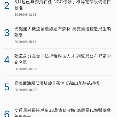
8月起已無委員在任 NCC停發手機等電信設備進口
2
核准
2026/8/6 12:58
光纖無人機遺留纜線遍布森林 烏克蘭指控造成生態
3
隱憂
2026/8/6 15:51
隱匿身分在台非法挖角科技人才 調查局公布17家中
4
企名單
2026/8/5 16:03
嘉義麻油廠低溫焙炒苦茶油 仍驗出苯駢芘超標
5
2026/8/6 19:39
交通局科長帳戶多63萬遭疑收賄 為民眾代墊醫藥費
6
善舉曝光