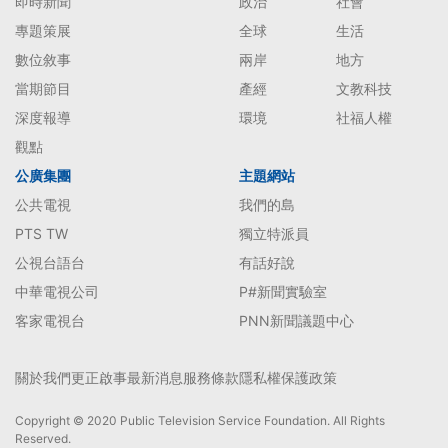
即時新聞
政治
社會
專題策展
全球
生活
數位敘事
兩岸
地方
當期節目
產經
文教科技
深度報導
環境
社福人權
觀點
公廣集團
主題網站
公共電視
我們的島
PTS TW
獨立特派員
公視台語台
有話好說
中華電視公司
P#新聞實驗室
客家電視台
PNN新聞議題中心
關於我們
更正啟事
最新消息
服務條款
隱私權保護政策
Copyright © 2020 Public Television Service Foundation. All Rights
Reserved.