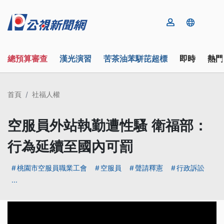
總預算審查
漢光演習
苦茶油苯駢芘超標
即時
熱門
首頁
社福人權
空服員外站執勤遭性騷 衛福部：
行為延續至國內可罰
桃園市空服員職業工會
空服員
聲請釋憲
行政訴訟
...