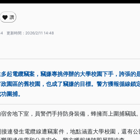
讚
34
更新時間：
2026/2/11 14:48
生多起電纜竊案，竊嫌專挑停辦的大學校園下手，誇張的
市政園區的舊校園，也成了竊嫌的目標。警方獲報循線鎖
成功圍捕。
的宿舍地下室，員警們手持防身裝備，蜂擁而上圍捕竊賊
期接連發生電纜線遭竊案件，地點涵蓋大學校園，還有公