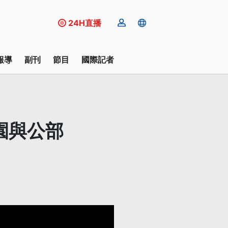
24H直播
報導
副刊
節目
國際記者
園與公部