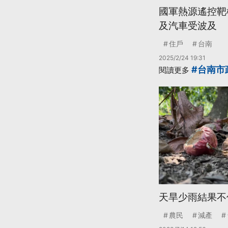
國軍熱源遙控靶
及汽車受波及
住戶
台南
2025/2/24 19:31
#台南市
閱讀更多
天旱少雨結果不
農民
減產