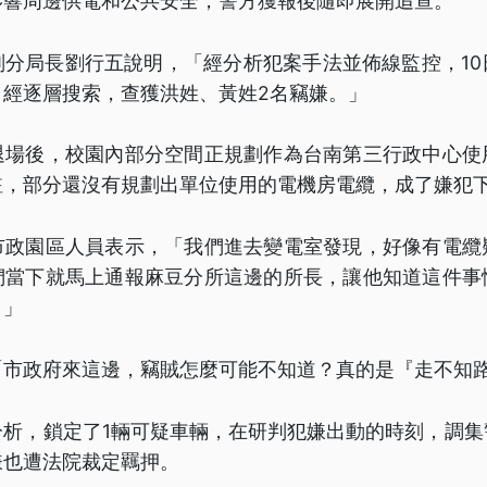
影響周邊供電和公共安全，警方獲報後隨即展開追查。
副分局長劉行五說明，「經分析犯案手法並佈線監控，10
，經逐層搜索，查獲洪姓、黃姓2名竊嫌。」
退場後，校園內部分空間正規劃作為台南第三行政中心使
駐，部分還沒有規劃出單位使用的電機房電纜，成了嫌犯
市政園區人員表示，「我們進去變電室發現，好像有電纜
們當下就馬上通報麻豆分所這邊的所長，讓他知道這件事
。」
「市政府來這邊，竊賊怎麼可能不知道？真的是『走不知
分析，鎖定了1輛可疑車輛，在研判犯嫌出動的時刻，調集
嫌也遭法院裁定羈押。