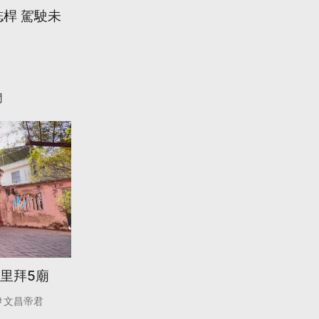
桿 駕駛未
聞
里拜5廟
文昌帝君