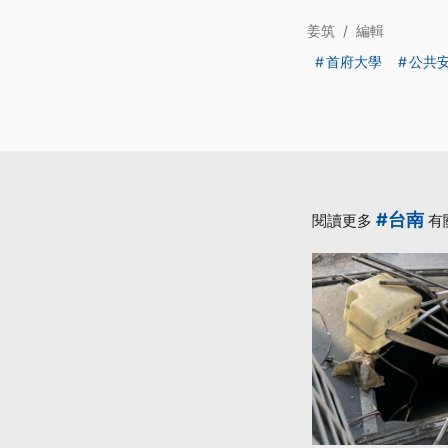
姜筑
/
編輯
首府大學
公共
#台南
閱讀更多
有