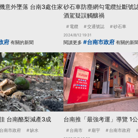
機意外墜落 台南3處住家
砂石車防塵網勾電纜扯斷號誌
酒駕疑誤觸釀禍
電纜
交通號誌
砂石車
2024/8/12 19:31
政府
#台南市政府
有關的新聞
閱讀更多
有關的新
佳 台南酪梨減產3成
台南推「最強考運」導覽 1公
台南市政府
缺水
台南市
廟宇
台南市政府