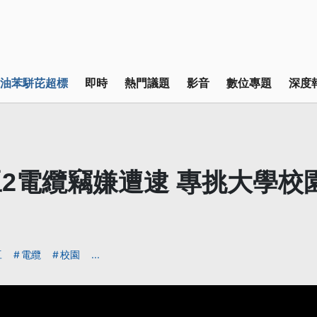
油苯駢芘超標
即時
熱門議題
影音
數位專題
深度
2電纜竊嫌遭逮 專挑大學校
豆
電纜
校園
...