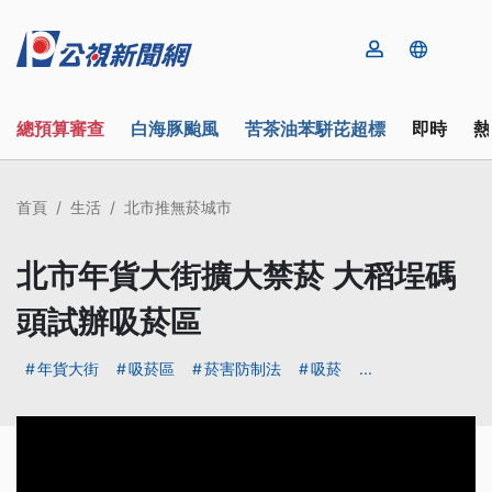
總預算審查
白海豚颱風
苦茶油苯駢芘超標
即時
熱
首頁
生活
北市推無菸城市
北市年貨大街擴大禁菸 大稻埕碼
頭試辦吸菸區
年貨大街
吸菸區
菸害防制法
吸菸
...