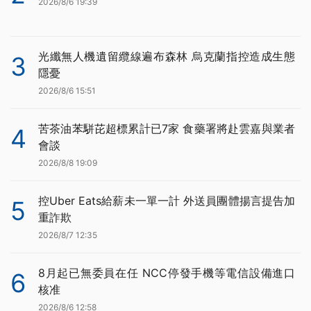
2026/8/6 19:39
光纖無人機遺留纜線遍布森林 烏克蘭指控造成生態
3
隱憂
2026/8/6 15:51
苦茶油苯駢芘超標累計已7家 食藥署將赴雲嘉與業者
4
會談
2026/8/8 19:09
控Uber Eats給薪未一單一計 外送員團體揚言提告加
5
重詐欺
2026/8/7 12:35
8月起已無委員在任 NCC停發手機等電信設備進口
6
核准
2026/8/6 12:58