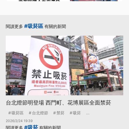
禁菸區擴大至周邊巷
弄
·
·
·
吸菸區
周邊
年貨大街
·
·
擴大
禁菸
更多...
#吸菸區
閱讀更多
有關的新聞
台北燈節明登場 西門町、花博展區全面禁菸
吸菸區
台北燈節
禁菸
吸菸
...
2026/2/24 19:39
#吸菸
閱讀更多
有關的新聞