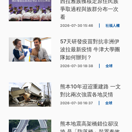
西拉雅族獲核定原住民族
爭取過程與族群分布一次
看
2026-07-30 15:46
|
社福人權
57天研發疫苗對抗非洲伊
波拉最新疫情 牛津大學團
隊如何辦到？
2026-07-30 18:38
|
全球
熊本10年迢迢重建路 一文
對比兩次強震各地災情
2026-07-30 16:37
|
全球
熊本地震高架橋錯位卻沒
垮 是「防落橋」裝置奏效