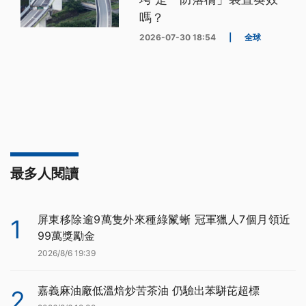
嗎？
2026-07-30 18:54
|
全球
最多人閱讀
屏東移除逾9萬隻外來種綠鬣蜥 冠軍獵人7個月領近
1
99萬獎勵金
2026/8/6 19:39
嘉義麻油廠低溫焙炒苦茶油 仍驗出苯駢芘超標
2