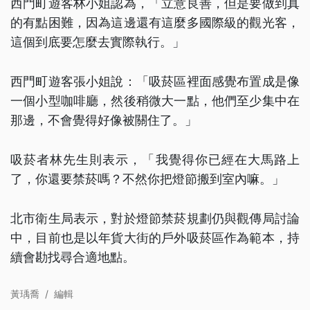
西門町遊客林小姐認為，「立意良善，但是要做到真
的有點困難，因為這邊還有這麼多國際級的觀光客，
這個到底要怎麼去實際執行。」
西門町遊客張小姐說：「吸菸區裡面感覺布置成是像
一個小型咖啡廳，然後稍微大一點，他們至少集中在
那邊，不會覺得好像被關住了。」
吸菸者林先生則表示，「我覺得你已經在大馬路上
了，你還要禁菸嗎？不然你把燈節搬到室內嘛。」
北市衛生局表示，對於燈節禁菸規劃仍與觀傳局討論
中，目前也是以年貨大街的戶外吸菸區作為範本，持
續會勘找尋合適地點。
黃瑀喬
/
編輯