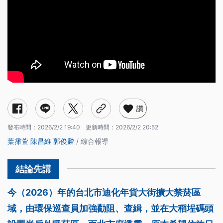
讚
發布時間：
2026/2/2 19:40
更新時間：
2026/2/2 20:52
葉霈萱
陳昌維
郭俊麟
/ 綜合報導
今（2026）年的台北市迪化年貨大街擴大禁菸區
域，由環保巡查員加強勸阻、查緝，並在大稻埕碼頭