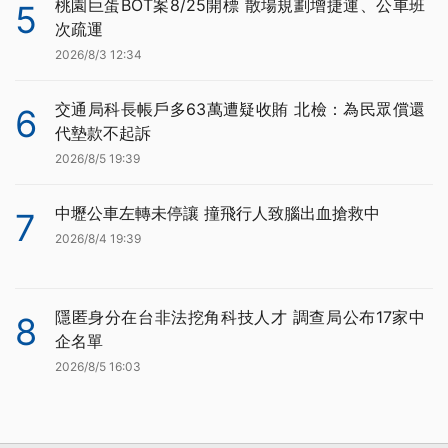
桃園巨蛋BOT案8/25開標 散場規劃增捷運、公車班
5
次疏運
2026/8/3 12:34
交通局科長帳戶多63萬遭疑收賄 北檢：為民眾償還
6
代墊款不起訴
2026/8/5 19:39
中壢公車左轉未停讓 撞飛行人致腦出血搶救中
7
2026/8/4 19:39
隱匿身分在台非法挖角科技人才 調查局公布17家中
8
企名單
2026/8/5 16:03