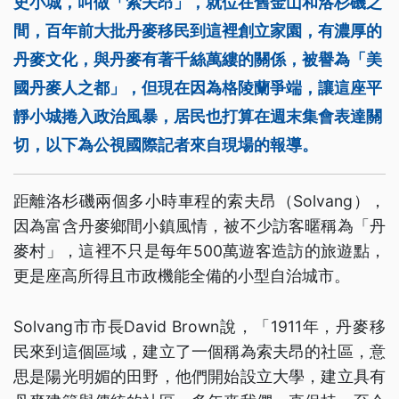
史小城，叫做「索夫昂」，就位在舊金山和洛杉磯之
間，百年前大批丹麥移民到這裡創立家園，有濃厚的
丹麥文化，與丹麥有著千絲萬縷的關係，被譽為「美
國丹麥人之都」，但現在因為格陵蘭爭端，讓這座平
靜小城捲入政治風暴，居民也打算在週末集會表達關
切，以下為公視國際記者來自現場的報導。
距離洛杉磯兩個多小時車程的索夫昂（Solvang），
因為富含丹麥鄉間小鎮風情，被不少訪客暱稱為「丹
麥村」，這裡不只是每年500萬遊客造訪的旅遊點，
更是座高所得且市政機能全備的小型自治城市。
Solvang市市長David Brown說，「1911年，丹麥移
民來到這個區域，建立了一個稱為索夫昂的社區，意
思是陽光明媚的田野，他們開始設立大學，建立具有