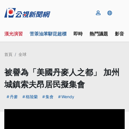
漢光演習
苦茶油苯駢芘超標
即時
熱門議題
影音
首頁
全球
被譽為「美國丹麥人之都」 加州
城鎮索夫昂居民擬集會
丹麥
格陵蘭
集會
Wendy