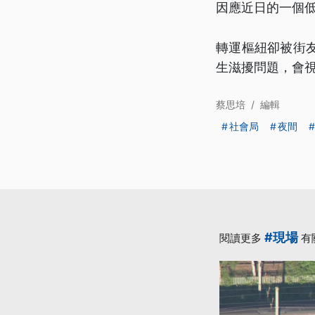
因應近日的一個
轉運樞紐卻被街
生滋擾問題，會
蔡思培
/
編輯
社會局
夜間
#現場
閱讀更多
有