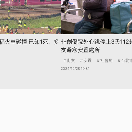
福火車碰撞 已知1死、多
非創傷院外心跳停止3天112
友避寒安置處所
街友
安置
社會局
台北
2024/12/28 19:31