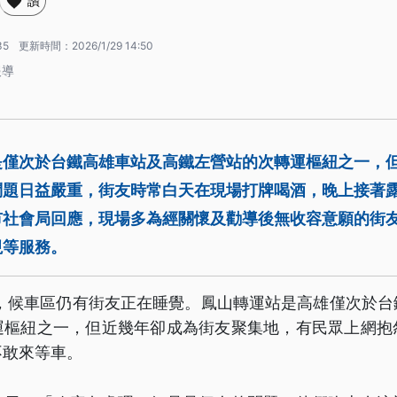
讚
35
更新時間：
2026/1/29 14:50
報導
是僅次於台鐵高雄車站及高鐵左營站的次轉運樞紐之一，
問題日益嚴重，街友時常白天在現場打牌喝酒，晚上接著
市社會局回應，現場多為經關懷及勸導後無收容意願的街
視等服務。
時，候車區仍有街友正在睡覺。鳳山轉運站是高雄僅次於
運樞紐之一，但近幾年卻成為街友聚集地，有民眾上網抱
不敢來等車。