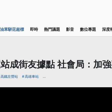
油苯駢芘超標
即時
熱門議題
影音
數位專題
深度
站成街友據點 社會局：加
高鐵左營站
高雄車站
...