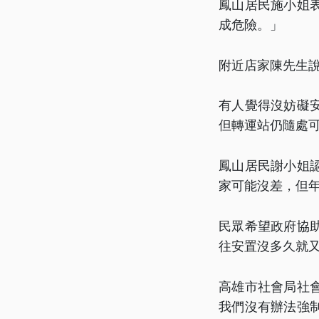
鳳山居民施小姐
成危險。」
附近店家陳先生
有人覺得沒妨礙
但轉運站仍隨處
鳳山居民謝小姐
家可能沒差，但
民眾希望政府協
往安置沒多久就
高雄市社會局社
我們沒有辦法強