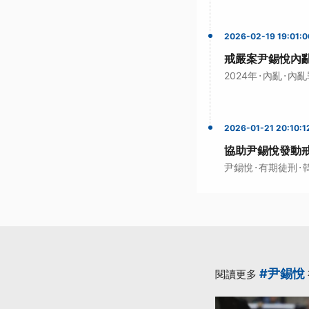
2026-02-19 19:01:0
戒嚴案尹錫悅內亂
·
·
2024年
內亂
內亂
2026-01-21 20:10:1
協助尹錫悅發動戒
·
·
尹錫悅
有期徒刑
#尹錫悅
閱讀更多