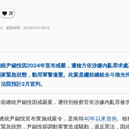
讚
42
更新時間：
2026/1/14 09:15
統尹錫悅因2024年宣布戒嚴，遭檢方依涉嫌內亂罪求
國家緊急狀態，動用軍警違憲。此案是繼前總統全斗煥光
法院預計2月宣判。
韓前總統尹錫悅因戒嚴案，遭特別檢察官依涉嫌內亂罪被
時任總統尹錫悅宣布實施戒嚴令，是南韓
40年以來首例
。檢
家緊急狀態，尹錫悅卻調動軍警造成騷動，違反憲法，因