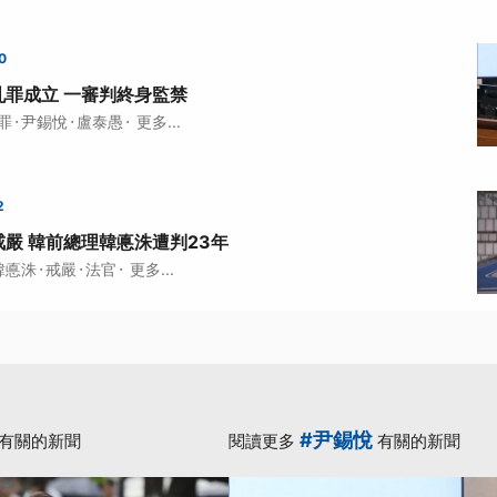
0
罪成立 一審判終身監禁
·
·
·
罪
尹錫悅
盧泰愚
更多...
2
嚴 韓前總理韓悳洙遭判23年
·
·
·
韓悳洙
戒嚴
法官
更多...
#尹錫悅
有關的新聞
閱讀更多
有關的新聞