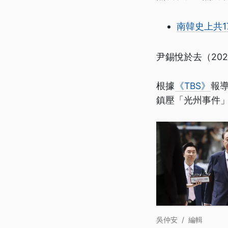
南韓史上共
尹錫悅於去（20
根據
《TBS》
報
鎮壓「光州事件
吳仲安
/
編輯