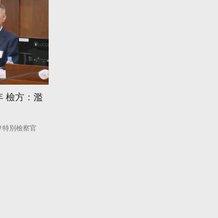
年 檢方：濫
特別檢察官