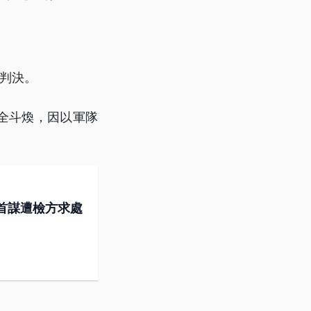
出判決。
全斗煥，因以軍隊
首謀遭檢方求處