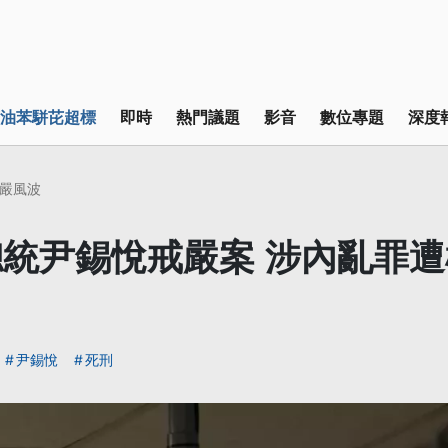
油苯駢芘超標
即時
熱門議題
影音
數位專題
深度
嚴風波
統尹錫悅戒嚴案 涉內亂罪
尹錫悅
死刑