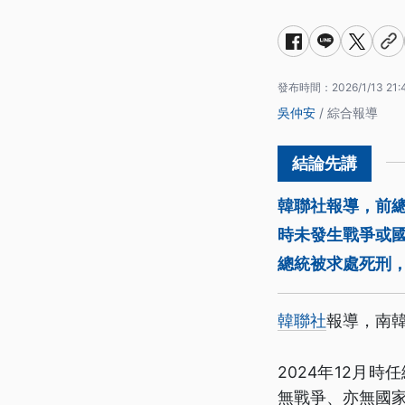
發布時間：
2026/1/13 21:
吳仲安
/ 綜合報導
韓聯社報導，前總
時未發生戰爭或
總統被求處死刑，
韓聯社
報導，南
2024年12月
無戰爭、亦無國