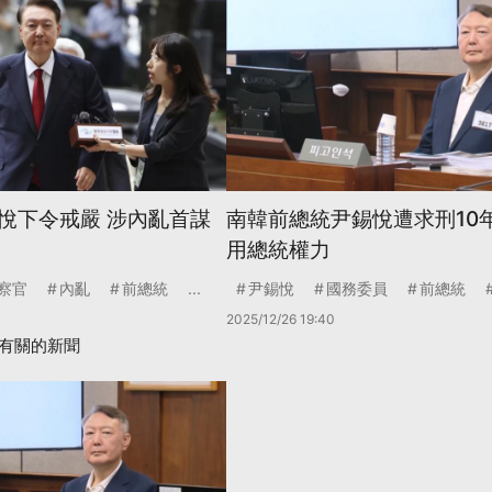
悅下令戒嚴 涉內亂首謀
南韓前總統尹錫悅遭求刑10
用總統權力
察官
內亂
前總統
...
尹錫悅
國務委員
前總統
2025/12/26 19:40
有關的新聞