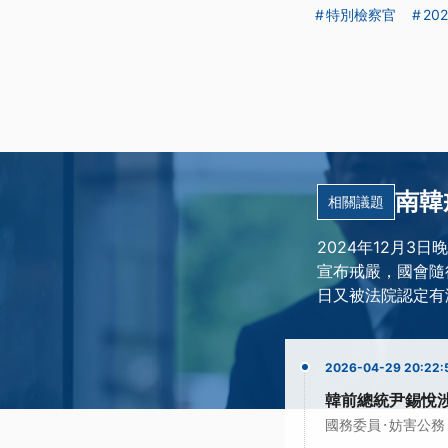
特別檢察官
20
南韓
相關議題
2024年12月
宣布戒嚴，國會隨後
日又被法院認定有
2026-04-29 20:22:
韓前總統尹錫悅涉
·
國務委員
妨害公務