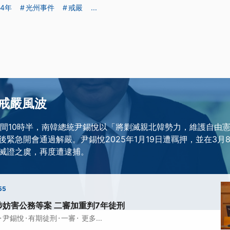
24年
光州事件
戒嚴
...
戒嚴風波
3日晚間10時半，南韓總統尹錫悅以「將剿滅親北韓勢力，維護自由
緊急開會通過解嚴。尹錫悅2025年1月19日遭羈押，並在3月8
滅證之虞，再度遭逮捕。
55
妨害公務等案 二審加重判7年徒刑
·
·
·
·
尹錫悅
有期徒刑
一審
更多...