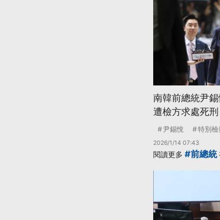
南韓前總統尹錫
遭檢方求處死刑
尹錫悅
特別檢
2026/1/14 07:43
#前總統
閱讀更多