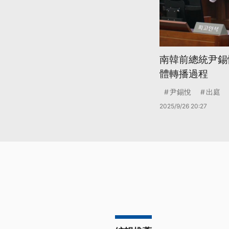
南韓前總統尹錫
體轉播過程
尹錫悅
出庭
2025/9/26 20:27