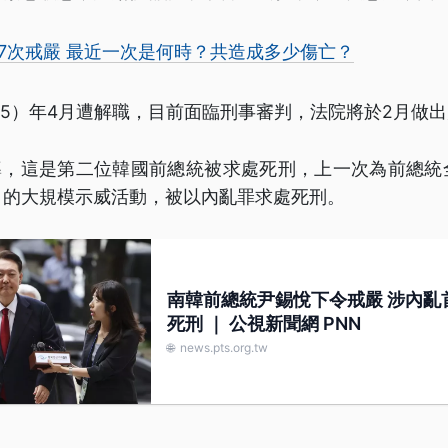
17次戒嚴 最近一次是何時？共造成多少傷亡？
25）年4月遭解職，目前面臨刑事審判，法院將於2月做
導，這是第二位韓國前總統被求處死刑，上一次為前總統
」的大規模示威活動，被以內亂罪求處死刑。
南韓前總統尹錫悅下令戒嚴 涉內亂
死刑 ｜ 公視新聞網 PNN
🌐
news.pts.org.tw