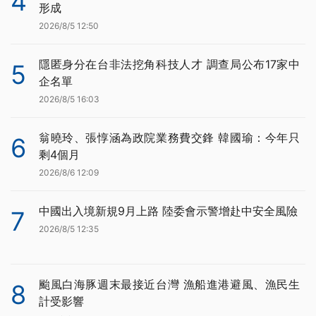
4
形成
2026/8/5 12:50
隱匿身分在台非法挖角科技人才 調查局公布17家中
5
企名單
2026/8/5 16:03
翁曉玲、張惇涵為政院業務費交鋒 韓國瑜：今年只
6
剩4個月
2026/8/6 12:09
中國出入境新規9月上路 陸委會示警增赴中安全風險
7
2026/8/5 12:35
颱風白海豚週末最接近台灣 漁船進港避風、漁民生
8
計受影響