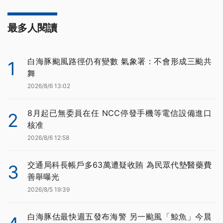
最多人閱讀
白海豚颱風路徑仍有變數 氣象署：不會形成三颱共
1
舞
2026/8/6 13:02
8月起已無委員在任 NCC停發手機等電信設備進口
2
核准
2026/8/6 12:58
交通局科長帳戶多63萬遭疑收賄 為民眾代墊醫藥費
3
善舉曝光
2026/8/5 19:39
白海豚估最快週五發布海警 另一颱風「鯨魚」今晨