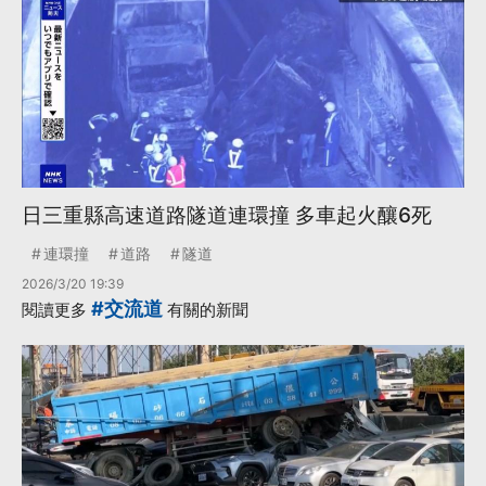
日三重縣高速道路隧道連環撞 多車起火釀6死
連環撞
道路
隧道
2026/3/20 19:39
#交流道
閱讀更多
有關的新聞