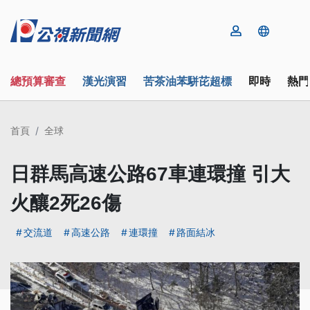
總預算審查
漢光演習
苦茶油苯駢芘超標
即時
熱門
首頁
全球
日群馬高速公路67車連環撞 引大
火釀2死26傷
交流道
高速公路
連環撞
路面結冰