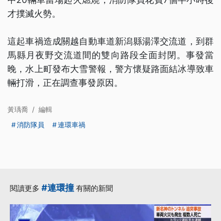
才撲滅火勢。
這起車禍造成關越自動車道新潟縣湯澤交流道，到群
馬縣月夜野交流道間的雙向路段全面封閉。事發當
晚，水上町發布大雪警報，警方懷疑路面結冰導致車
輛打滑，正在調查事發原因。
黃瑀喬
/
編輯
消防隊員
連環車禍
#連環撞
閱讀更多
有關的新聞