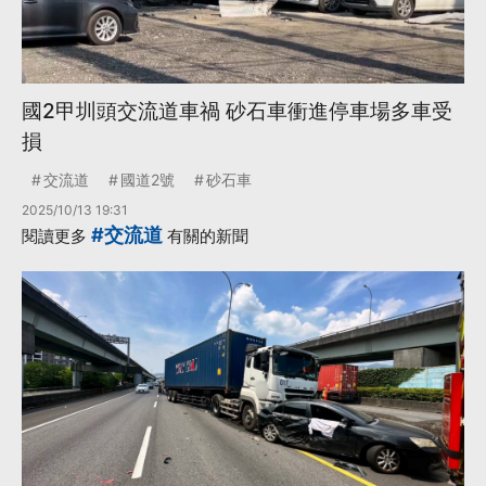
國2甲圳頭交流道車禍 砂石車衝進停車場多車受
損
交流道
國道2號
砂石車
2025/10/13 19:31
#交流道
閱讀更多
有關的新聞