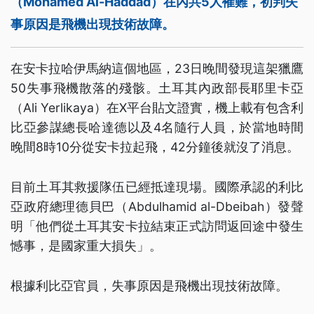
（Mohamed Al-Haddad）在內共5人罹難，初判失
事原因是飛機出現技術故障。
在安卡拉哈伊馬納這個地區，23日晚間發現這架獵鷹
50失事飛機散落的殘骸。土耳其內政部長耶里卡亞
（Ali Yerlikaya）在X平台貼文證實，機上載有包含利
比亞參謀總長哈達德以及4名隨行人員，於當地時間
晚間8時10分從安卡拉起飛，42分鐘後就沒了消息。
目前土耳其救援隊伍已經抵達現場。國際承認的利比
亞政府總理德貝巴（Abdulhamid al-Dbeibah）發聲
明「他們從土耳其安卡拉結束正式訪問返回途中發生
憾事，是國家重大損失」。
根據利比亞官員，失事原因是飛機出現技術故障。