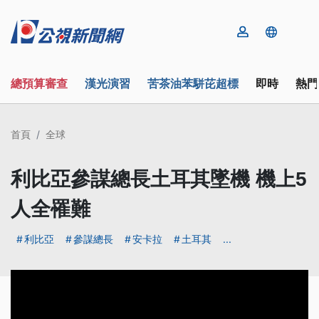
總預算審查
漢光演習
苦茶油苯駢芘超標
即時
熱門
首頁
全球
利比亞參謀總長土耳其墜機 機上5
人全罹難
利比亞
參謀總長
安卡拉
土耳其
...