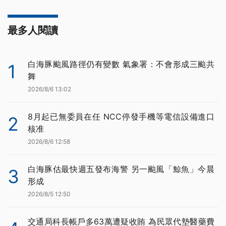
最多人閱讀
白海豚颱風路徑仍有變數 氣象署：不會形成三颱共
1
舞
2026/8/6 13:02
8月起已無委員在任 NCC停發手機等電信設備進口
2
核准
2026/8/6 12:58
白海豚估最快週五發布海警 另一颱風「鯨魚」今晨
3
形成
2026/8/5 12:50
交通局科長帳戶多63萬遭疑收賄 為民眾代墊醫藥費