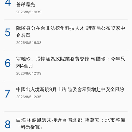
4
善舉曝光
2026/8/5 19:39
隱匿身分在台非法挖角科技人才 調查局公布17家中
5
企名單
2026/8/5 16:03
翁曉玲、張惇涵為政院業務費交鋒 韓國瑜：今年只
6
剩4個月
2026/8/6 12:09
中國出入境新規9月上路 陸委會示警增赴中安全風險
7
2026/8/5 12:35
白海豚颱風週末接近台灣北部 蔣萬安：北市整備
8
「料敵從寬」