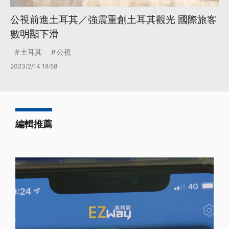
公視前進土耳其／強震重創土耳其觀光 國際旅客
數明顯下滑
土耳其
公視
2023/2/14 18:58
編輯推薦