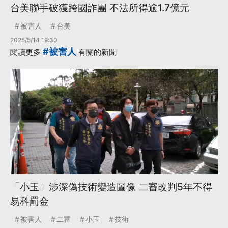
台美聯手破獲跨國詐團 不法所得逾1.7億元
被害人
台美
2025/5/14 19:30
#被害人
閱讀更多
有關的新聞
「小玉」涉深偽技術變造圖像 二審改判5年不得
易科罰金
被害人
二審
小玉
技術