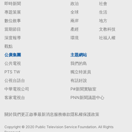
即時新聞
政治
社會
專題策展
全球
生活
數位敘事
兩岸
地方
當期節目
產經
文教科技
深度報導
環境
社福人權
觀點
公廣集團
主題網站
公共電視
我們的島
PTS TW
獨立特派員
公視台語台
有話好說
中華電視公司
P#新聞實驗室
客家電視台
PNN新聞議題中心
關於我們
更正啟事
最新消息
服務條款
隱私權保護政策
Copyright © 2020 Public Television Service Foundation. All Rights