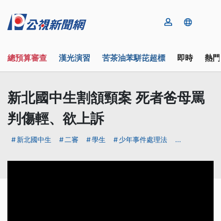
總預算審查
漢光演習
苦茶油苯駢芘超標
即時
熱門
新北國中生割頷頸案 死者爸母罵
判傷輕、欲上訴
新北國中生
二審
學生
少年事件處理法
...