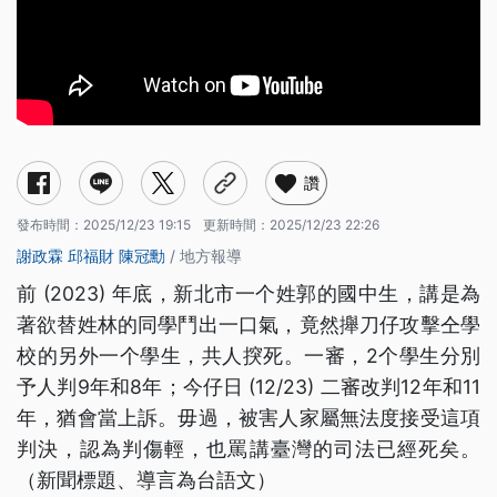
讚
發布時間：
2025/12/23 19:15
更新時間：
2025/12/23 22:26
謝政霖
邱福財
陳冠勳
/ 地方報導
前 (2023) 年底，新北市一个姓郭的國中生，講是為
著欲替姓林的同學鬥出一口氣，竟然攑刀仔攻擊仝學
校的另外一个學生，共人揬死。一審，2个學生分別
予人判9年和8年；今仔日 (12/23) 二審改判12年和11
年，猶會當上訴。毋過，被害人家屬無法度接受這項
判決，認為判傷輕，也罵講臺灣的司法已經死矣。
（新聞標題、導言為台語文）