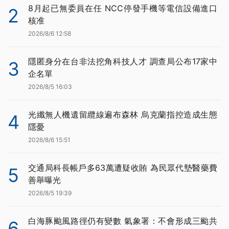
8月起已無委員在任 NCC停發手機等電信設備進口
2
核准
2026/8/6 12:58
隱匿身分在台非法挖角科技人才 調查局公布17家中
3
企名單
2026/8/5 16:03
光纖無人機遺留纜線遍布森林 烏克蘭指控造成生態
4
隱憂
2026/8/6 15:51
交通局科長帳戶多63萬遭疑收賄 為民眾代墊醫藥費
5
善舉曝光
2026/8/5 19:39
白海豚颱風路徑仍有變數 氣象署：不會形成三颱共
6