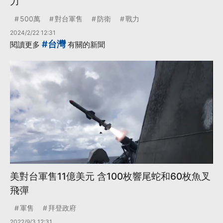
力
500萬
對台軍售
防衛
戰力
2024/2/22 12:31
#台灣
閱讀更多
有關的新聞
美對台軍售11億美元 含100枚響尾蛇和60枚魚叉
飛彈
軍售
拜登政府
2022/9/3 12:31