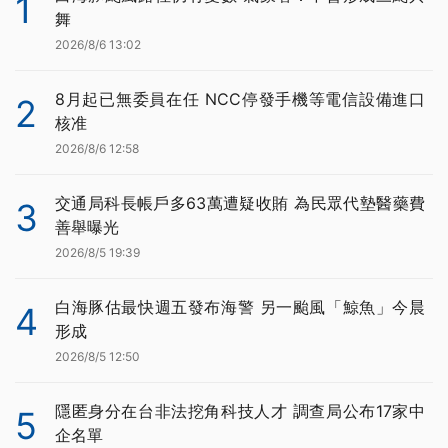
1
舞
2026/8/6 13:02
8月起已無委員在任 NCC停發手機等電信設備進口
2
核准
2026/8/6 12:58
交通局科長帳戶多63萬遭疑收賄 為民眾代墊醫藥費
3
善舉曝光
2026/8/5 19:39
白海豚估最快週五發布海警 另一颱風「鯨魚」今晨
4
形成
2026/8/5 12:50
隱匿身分在台非法挖角科技人才 調查局公布17家中
5
企名單