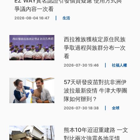
EZ WAY實名認證引發個資疑慮 使用方式與
爭議內容一次看
2026-08-04 16:47
|
生活
西拉雅族獲核定原住民族
爭取過程與族群分布一次
看
2026-07-30 15:46
|
社福人權
57天研發疫苗對抗非洲伊
波拉最新疫情 牛津大學團
隊如何辦到？
2026-07-30 18:38
|
全球
熊本10年迢迢重建路 一文
對比兩次強震各地災情