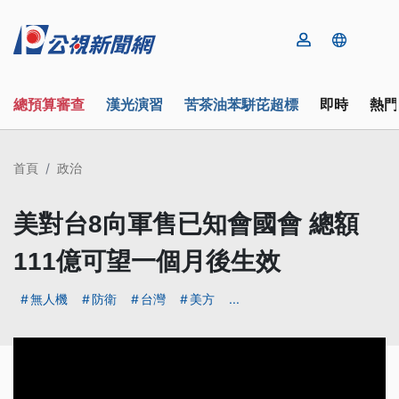
總預算審查
漢光演習
苦茶油苯駢芘超標
即時
熱門
首頁
政治
美對台8向軍售已知會國會 總額
111億可望一個月後生效
無人機
防衛
台灣
美方
...