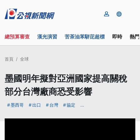
總預算審查
漢光演習
苦茶油苯駢芘超標
即時
熱門
首頁
全球
墨國明年擬對亞洲國家提高關稅
部分台灣廠商恐受影響
墨西哥
出口
台灣
協定
...