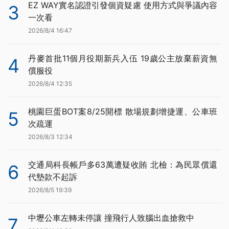
EZ WAY實名認證引發個資疑慮 使用方式與爭議內容
3
一次看
2026/8/4 16:47
丹麥首批11個月役期新兵入伍 19歲公主放棄薪資無
4
償服役
2026/8/4 12:35
桃園巨蛋BOT案8/25開標 散場規劃增捷運、公車班
5
次疏運
2026/8/3 12:34
交通局科長帳戶多63萬遭疑收賄 北檢：為民眾償還
6
代墊款不起訴
2026/8/5 19:39
中壢公車左轉未停讓 撞飛行人致腦出血搶救中
7