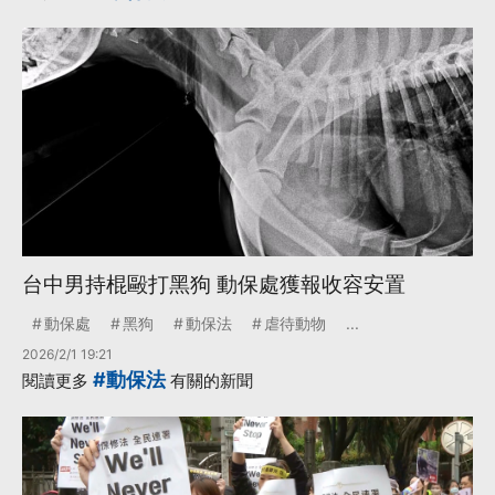
台中男持棍毆打黑狗 動保處獲報收容安置
動保處
黑狗
動保法
虐待動物
...
2026/2/1 19:21
#動保法
閱讀更多
有關的新聞