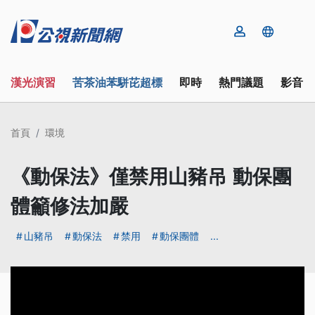
漢光演習
苦茶油苯駢芘超標
即時
熱門議題
影音
首頁
環境
《動保法》僅禁用山豬吊 動保團
體籲修法加嚴
山豬吊
動保法
禁用
動保團體
...