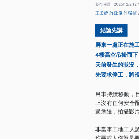
發布時間：
2025/12/2 12:
王柔婷
許政俊
許猛㨗
屏東一處正在施
4樓高空吊掛而
天前發生的狀況
先要求停工，將視
吊車持續移動，
上沒有任何安全
過危險，拍攝影
非當事工地工人
你要載人你就是