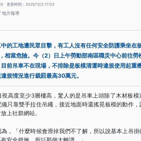
45
更新時間：
2025/12/2 17:03
/ 地方報導
工中的工地遭民眾目擊，有工人沒有任何安全防護乘坐在
下，相當危險。今（2）日上午勞動部南區職災中心前往勞
，目前吊車不在現場，不排除是板模清運時違規使用起重
違規情況進行裁罰最高30萬元。
目視高度至少3層樓高，驚人的是吊車上頭除了木材板模
配備只靠雙手拉住吊繩，接近地面時還搖晃板模的動作，
片放上社群網站。
認為，「什麼時候會滑掉我們不了解，所以說基本上吊掛
要有安全措施，所以那個太離譜。」