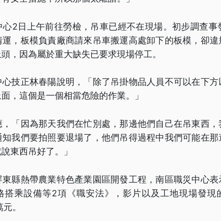
心2日上午前往勞檢，吊車已經不在現場。初步調查事發
清運，板模負責廠商請來吊車搬運高處卸下的板模，卻違
上頭，因為屬於重大缺失已要求現場停工。
中心技正林春陽說明，「除了吊掛物品人員不可以在下方
上面，這個是一個相當危險的作業。」
應，「因為那天我們在忙別處，那邊他們自己在吊東西，
通知我們要拍照要退場了，他們吊得過程中我們可能在那
就說東西吊好了。」
屏東縣熱帶農業特色產業園區開發工程，南區職災中心表
格搭乘設備等2項《職安法》，影片以及工地現場發現
萬元。