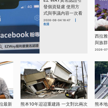
EZ WAY實名認證引
發個資疑慮 使用方
式與爭議內容一次看
2026-08-04 16:47
|
生活
西拉雅
與族群
2026-07
拉最新
熊本10年迢迢重建路 一文對比兩次
熊本地