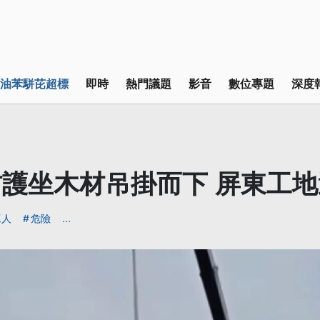
油苯駢芘超標
即時
熱門議題
影音
數位專題
深度
護坐木材吊掛而下 屏東工
工人
危險
...