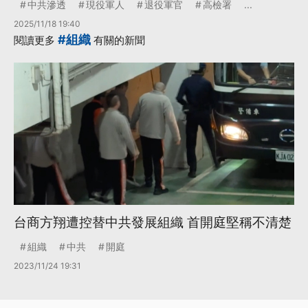
中共滲透
現役軍人
退役軍官
高檢署
...
2025/11/18 19:40
#組織
閱讀更多
有關的新聞
台商方翔遭控替中共發展組織 首開庭堅稱不清楚
組織
中共
開庭
2023/11/24 19:31