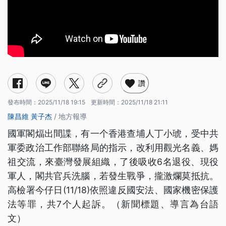
讚
發布時間：
2025/11/18 19:15
更新時間：
2025/11/18 21:11
陳昌維
黃子杰
/ 地方報導
國軍閣煏出間諜，有一个香港查埔人丁小琥，受中共
軍委政治工作部聯絡局的指示，改利用觀光名義、媽
祖交流，來臺灣發展組織，了後吸收6名退役、現役
軍人，閣共官兵洗腦，若發生戰爭，攏激爛莫抵抗。
高檢署今仔日(11/18)依照違反國安法、國家機密保護
法等罪，共7个人起訴。（新聞標題、導言為台語
文）