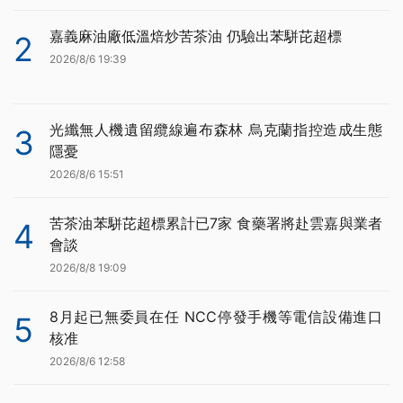
嘉義麻油廠低溫焙炒苦茶油 仍驗出苯駢芘超標
2
2026/8/6 19:39
光纖無人機遺留纜線遍布森林 烏克蘭指控造成生態
3
隱憂
2026/8/6 15:51
苦茶油苯駢芘超標累計已7家 食藥署將赴雲嘉與業者
4
會談
2026/8/8 19:09
8月起已無委員在任 NCC停發手機等電信設備進口
5
核准
2026/8/6 12:58