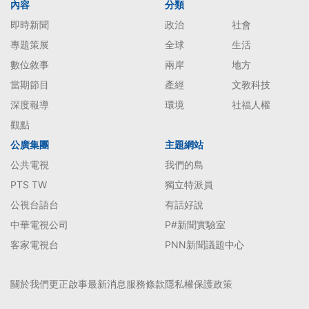
內容
分類
即時新聞
政治
社會
專題策展
全球
生活
數位敘事
兩岸
地方
當期節目
產經
文教科技
深度報導
環境
社福人權
觀點
公廣集團
主題網站
公共電視
我們的島
PTS TW
獨立特派員
公視台語台
有話好說
中華電視公司
P#新聞實驗室
客家電視台
PNN新聞議題中心
關於我們
更正啟事
最新消息
服務條款
隱私權保護政策