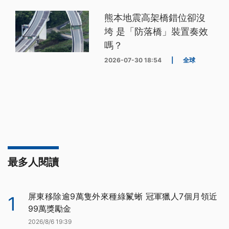
熊本地震高架橋錯位卻沒
垮 是「防落橋」裝置奏效
嗎？
2026-07-30 18:54
|
全球
最多人閱讀
屏東移除逾9萬隻外來種綠鬣蜥 冠軍獵人7個月領近
1
99萬獎勵金
2026/8/6 19:39