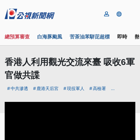
總預算審查
白海豚颱風
苦茶油苯駢芘超標
即時
熱
香港人利用觀光交流來臺 吸收6軍
官做共諜
中共滲透
鹿港天后宮
現役軍人
高檢署
...