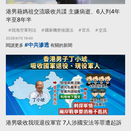
港男藉媽祖交流吸收共諜 主嫌病逝、6人判4年
半至8年半
陸海空軍刑法
國家機密保護法
官兵
交流
2026/4/15 19:40
#中共滲透
閱讀更多
有關的新聞
港男吸收我現退役軍官 7人涉國安法等罪遭起訴