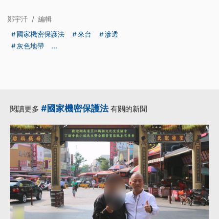
鄭宇汘
/
編輯
國家機密保護法
來台
滲透
灰色地帶
...
#國家機密保護法
閱讀更多
有關的新聞