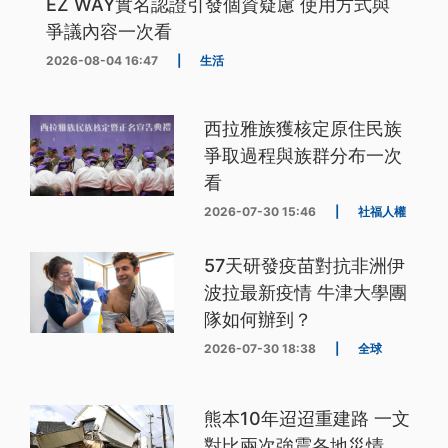
EZ WAY實名認證引發個資疑慮 使用方式與
爭議內容一次看
2026-08-04 16:47
|
生活
西拉雅族獲核定原住民族
爭取過程與族群分布一次
看
2026-07-30 15:46
|
社福人權
57天研發疫苗對抗非洲伊
波拉最新疫情 牛津大學團
隊如何辦到？
2026-07-30 18:38
|
全球
熊本10年迢迢重建路 一文
對比兩次強震各地災情