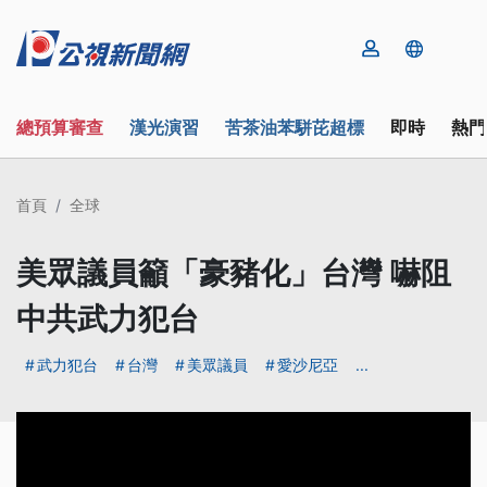
總預算審查
漢光演習
苦茶油苯駢芘超標
即時
熱門
首頁
全球
美眾議員籲「豪豬化」台灣 嚇阻
中共武力犯台
武力犯台
台灣
美眾議員
愛沙尼亞
...