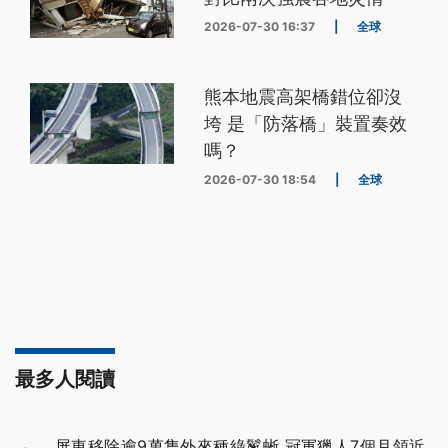
2026-07-30 16:37
|
全球
熊本地震高架橋錯位卻沒
垮 是「防落橋」裝置奏效
嗎？
2026-07-30 18:54
|
全球
最多人閱讀
屏東移除逾9萬隻外來種綠鬣蜥 冠軍獵人7個月領近