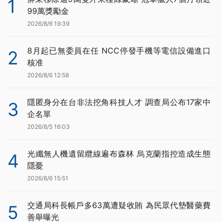
1
99萬獎勵金
2026/8/6 19:39
8月起已無委員在任 NCC停發手機等電信設備進口
2
核准
2026/8/6 12:58
隱匿身分在台非法挖角科技人才 調查局公布17家中
3
企名單
2026/8/5 16:03
光纖無人機遺留纜線遍布森林 烏克蘭指控造成生態
4
隱憂
2026/8/6 15:51
交通局科長帳戶多63萬遭疑收賄 為民眾代墊醫藥費
5
善舉曝光