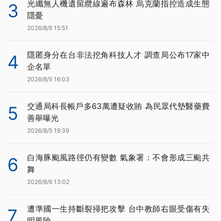
光纖無人機遺留纜線遍布森林 烏克蘭指控造成生態
3
隱憂
2026/8/6 15:51
隱匿身分在台非法挖角科技人才 調查局公布17家中
4
企名單
2026/8/5 16:03
交通局科長帳戶多63萬遭疑收賄 為民眾代墊醫藥費
5
善舉曝光
2026/8/5 19:39
白海豚颱風路徑仍有變數 氣象署：不會形成三颱共
6
舞
2026/8/6 13:02
遭準國一生持斷裂掃把攻擊 台中教師右眼受傷有失
7
明風險