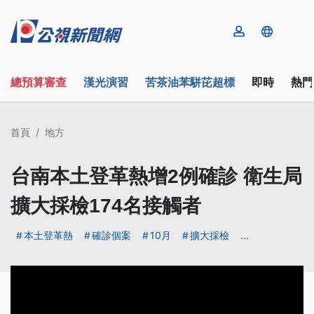
總預算審查
漢光演習
苦茶油苯駢芘超標
即時
熱門
首頁
地方
台南本土登革熱增2例確診 衛生局
擴大採檢174名接觸者
本土登革熱
確診個案
10月
擴大採檢
...