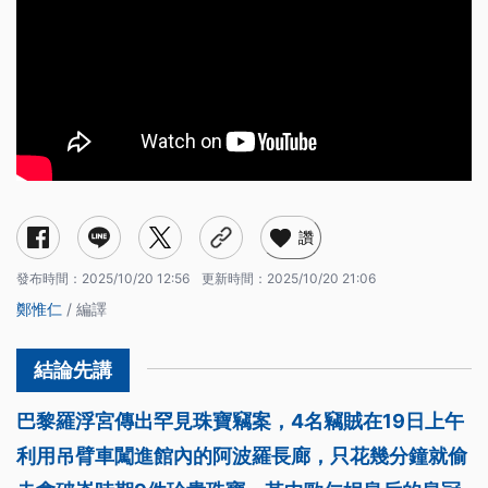
讚
發布時間：
2025/10/20 12:56
更新時間：
2025/10/20 21:06
鄭惟仁
/ 編譯
巴黎羅浮宮傳出罕見珠寶竊案，4名竊賊在19日上午
利用吊臂車闖進館內的阿波羅長廊，只花幾分鐘就偷