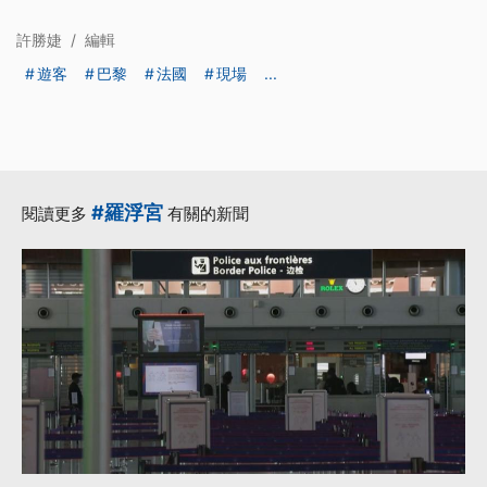
許勝婕
/
編輯
遊客
巴黎
法國
現場
...
#羅浮宮
閱讀更多
有關的新聞