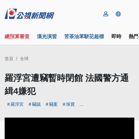
總預算審查
漢光演習
苦茶油苯駢芘超標
即時
熱門
首頁
全球
羅浮宮遭竊暫時閉館 法國警方通
緝4嫌犯
羅浮宮
竊賊
竊案
珠寶
...