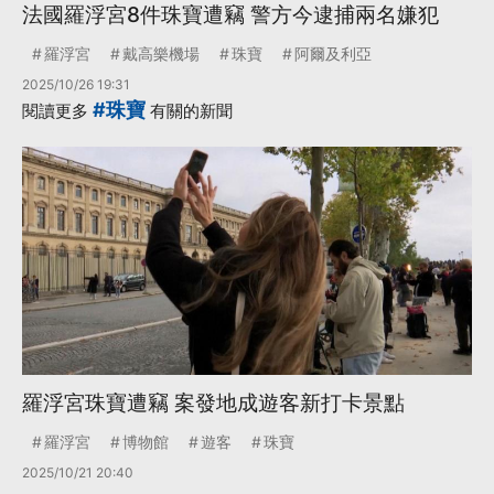
法國羅浮宮8件珠寶遭竊 警方今逮捕兩名嫌犯
羅浮宮
戴高樂機場
珠寶
阿爾及利亞
2025/10/26 19:31
#珠寶
閱讀更多
有關的新聞
羅浮宮珠寶遭竊 案發地成遊客新打卡景點
羅浮宮
博物館
遊客
珠寶
2025/10/21 20:40