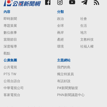
內容
分類
即時新聞
政治
社會
專題策展
全球
生活
數位敘事
兩岸
地方
當期節目
產經
文教科技
深度報導
環境
社福人權
觀點
公廣集團
主題網站
公共電視
我們的島
PTS TW
獨立特派員
公視台語台
有話好說
中華電視公司
P#新聞實驗室
客家電視台
PNN新聞議題中心