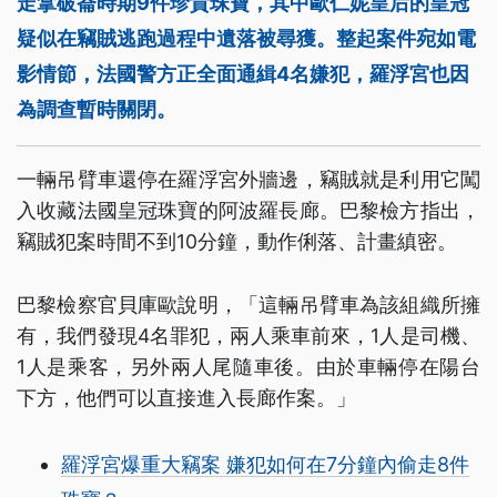
走拿破崙時期9件珍貴珠寶，其中歐仁妮皇后的皇冠
疑似在竊賊逃跑過程中遺落被尋獲。整起案件宛如電
影情節，法國警方正全面通緝4名嫌犯，羅浮宮也因
為調查暫時關閉。
一輛吊臂車還停在羅浮宮外牆邊，竊賊就是利用它闖
入收藏法國皇冠珠寶的阿波羅長廊。巴黎檢方指出，
竊賊犯案時間不到10分鐘，動作俐落、計畫縝密。
巴黎檢察官貝庫歐說明，「這輛吊臂車為該組織所擁
有，我們發現4名罪犯，兩人乘車前來，1人是司機、
1人是乘客，另外兩人尾隨車後。由於車輛停在陽台
下方，他們可以直接進入長廊作案。」
羅浮宮爆重大竊案 嫌犯如何在7分鐘內偷走8件