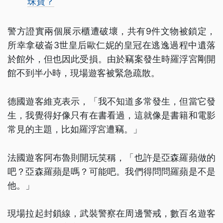
珠寶？
警方證實兩個展示櫃遭破壞，共有9件文物被鎖定，
所幸拿破崙3世皇后歐仁妮的皇冠在逃逸過程中遺落
於館外，但也因此受損。由於竊案發生時羅浮宮剛開
館不到半小時，現場遊客被緊急疏散。
德國遊客維克表示，「我不知道多常發生，但當它發
生，我覺得好像只有在書看過，這就像是書籍和電影
常見的主題，比如羅浮宮遭竊。」
法國遊客阿布魯則開玩笑稱，「也許是亞森羅蘋做的
吧？亞森羅蘋是嗎？可能吧。我們得問問羅蘋是不是
他。」
現場拉起封鎖線，武裝警察在周邊警戒，數百名遊客