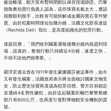
被迫離場，館方宣布暫時閉館以保存現場跡證。巴黎
德魯奧拍賣行負責人認為，這些珠寶名氣太大，應該
很難順利脫手，比較有可能拆解成金屬與寶石零件變
賣。由於犯案時間僅短短幾分鐘，法國文化部長達提
（Rachida Dati）指出，是高度組織化的犯罪行動。
達提回應，「我們收到竊案通報後幾分鐘內就趕到現
場，說真的，整個行動只持續近4分鐘，速度之快，
不得不說他們很專業。」
羅浮宮過去曾在1911年發生蒙娜麗莎被盜事件，如今
又有發生竊案，法國政府表示將全面檢討國家文物安
全，防止歷史珍寶再度成為犯罪目標。警方目前鎖定
並通緝4名男性嫌犯，由於這起竊案距離巴黎警察總
部只有800公尺，也再度引發對博物館安全機制的質
疑。