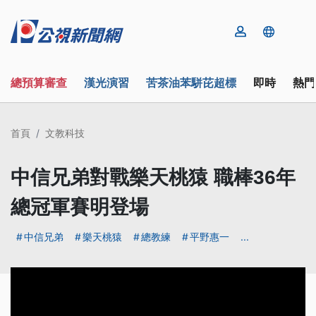
總預算審查
漢光演習
苦茶油苯駢芘超標
即時
熱門
首頁
文教科技
中信兄弟對戰樂天桃猿 職棒36年
總冠軍賽明登場
中信兄弟
樂天桃猿
總教練
平野惠一
...