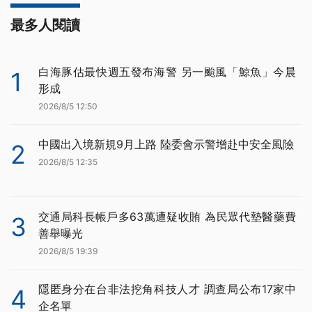
最多人閱讀
白海豚估最快週五發布海警 另一颱風「鯨魚」今晨
1
形成
2026/8/5 12:50
中國出入境新規9月上路 陸委會示警增赴中安全風險
2
2026/8/5 12:35
交通局科長帳戶多63萬遭疑收賄 為民眾代墊醫藥費
3
善舉曝光
2026/8/5 19:39
隱匿身分在台非法挖角科技人才 調查局公布17家中
4
企名單