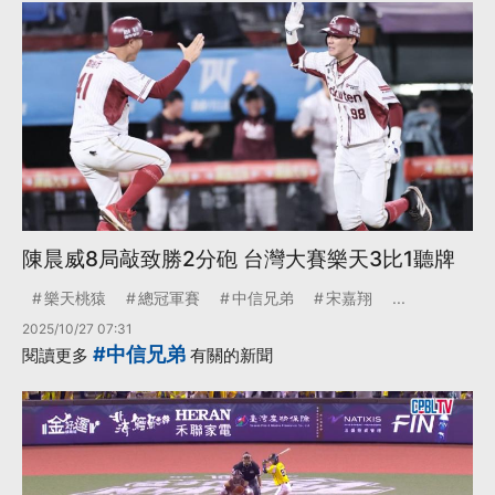
陳晨威8局敲致勝2分砲 台灣大賽樂天3比1聽牌
樂天桃猿
總冠軍賽
中信兄弟
宋嘉翔
...
2025/10/27 07:31
#中信兄弟
閱讀更多
有關的新聞