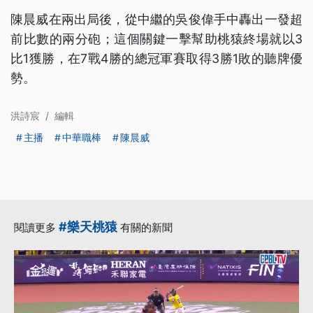
陳晨威在兩出局後，從中繼的吳俊偉手中轟出一發超
前比數的兩分砲；這個關鍵一擊幫助桃猿終場就以3
比1獲勝，在7戰4勝的總冠軍賽取得3勝1敗的聽牌優
勢。
洪詩宸
/
編輯
主播
中華職棒
陳晨威
#樂天桃猿
閱讀更多
有關的新聞