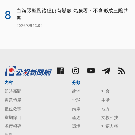
白海豚颱風路徑仍有變數 氣象署：不會形成三颱共
8
舞
2026/8/6 13:02
內容
分類
即時新聞
政治
社會
專題策展
全球
生活
數位敘事
兩岸
地方
當期節目
產經
文教科技
深度報導
環境
社福人權
觀點