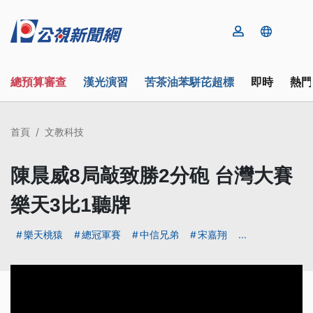
總預算審查
漢光演習
苦茶油苯駢芘超標
即時
熱門
首頁
文教科技
陳晨威8局敲致勝2分砲 台灣大賽
樂天3比1聽牌
樂天桃猿
總冠軍賽
中信兄弟
宋嘉翔
...