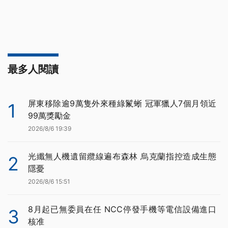
最多人閱讀
屏東移除逾9萬隻外來種綠鬣蜥 冠軍獵人7個月領近
1
99萬獎勵金
2026/8/6 19:39
光纖無人機遺留纜線遍布森林 烏克蘭指控造成生態
2
隱憂
2026/8/6 15:51
8月起已無委員在任 NCC停發手機等電信設備進口
3
核准