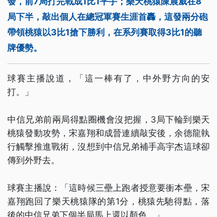
發，前7局打完戰成1比1平手；樂天桃猿陳晨威在8
局下半，敲出個人在總冠軍賽生涯首轟，這發兩分砲
帶領桃猿以3比1搶下勝利，在系列賽取得3比1的聽
牌優勢。
球賽主播說道，「這一棒有了，中外野方向的安
打。」
中信兄弟前兩局得點圈機會沒把握，3局下輪到樂天
桃猿發動攻勢，宋嘉翔和成晉連續敲安後，余德龍執
行觸擊推進戰術，沒想到中信兄弟補手高宇杰這球卻
傳到外野去。
球賽主播說：「這時候三壘上跑者授意要衝本壘，宋
嘉翔跑回了樂天桃猿隊的第1分，桃猿先馳得點，落
後的中信兄弟下個半局馬上還以顏色。」