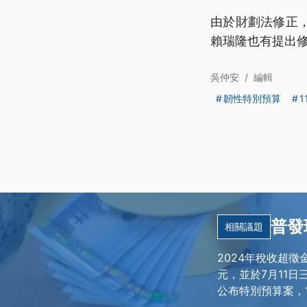
由於財劃法修正
賴瑞隆也有提出
吳仲安
/
編輯
韌性特別預算
1
普發
相關議題
2024年稅收超
元，並於7月11
公布特別預算案，1