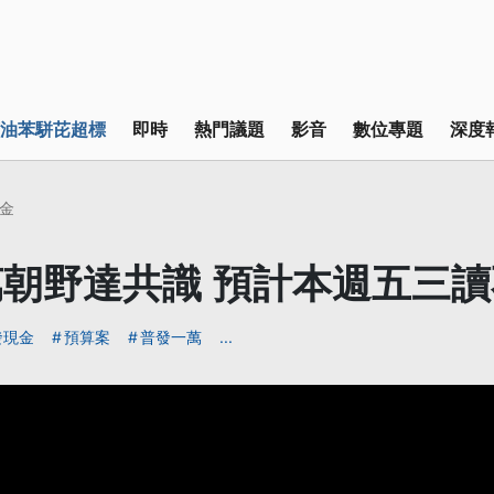
油苯駢芘超標
即時
熱門議題
影音
數位專題
深度
金
朝野達共識 預計本週五三
發現金
預算案
普發一萬
...