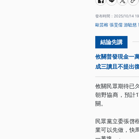
發布時間：
2025/10/14 19
歐芸榕
張旻儒
游騐慈
攸關普發現金一萬
成三讀且不提出復
攸關民眾期待已
朝野協商，預計
關。
民眾黨立委張啓
業可以先做，快馬
一萬塊。」