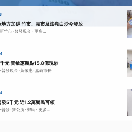
3
金地方加碼 竹市、嘉市及澎湖白沙今發放
·
·
新竹市
普發現金
更多...
14
千元 黃敏惠親點15.8億現鈔
·
·
·
普發現金
黃敏惠
嘉義市長
24
發5千元 近1.2萬鄉民可領
·
·
·
·
普發
鄉公所
鄉民
更多...