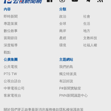
內容
分類
即時新聞
政治
社會
專題策展
全球
生活
數位敘事
兩岸
地方
當期節目
產經
文教科技
深度報導
環境
社福人權
觀點
公廣集團
主題網站
公共電視
我們的島
PTS TW
獨立特派員
公視台語台
有話好說
中華電視公司
P#新聞實驗室
客家電視台
PNN新聞議題中心
關於我們
更正啟事
最新消息
服務條款
隱私權保護政策