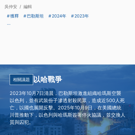
吳仲安
/
編輯
獲釋
巴勒斯坦
2024年
2023年
...
以哈戰爭
相關議題
2023年10月7日清晨，巴勒斯坦激進組織哈瑪斯空襲
以色列，並有武裝份子滲透射殺民眾，造成近500人死
亡，以國也展開反擊。2025年10月9日，在美國總統
川普推動下，以色列與哈瑪斯簽署停火協議，並交換人
質與囚犯。