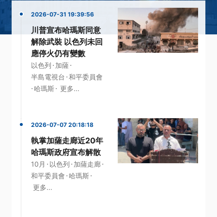
2026-07-31 19:39:56
川普宣布哈瑪斯同意
解除武裝 以色列未回
應停火仍有變數
·
·
以色列
加薩
·
半島電視台
和平委員會
·
·
哈瑪斯
更多...
2026-07-07 20:18:18
執掌加薩走廊近20年
哈瑪斯政府宣布解散
·
·
·
10月
以色列
加薩走廊
·
·
和平委員會
哈瑪斯
更多...