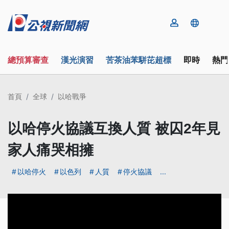
總預算審查
漢光演習
苦茶油苯駢芘超標
即時
熱門
首頁
全球
以哈戰爭
以哈停火協議互換人質 被囚2年見
家人痛哭相擁
以哈停火
以色列
人質
停火協議
...