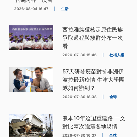
2026-08-04 16:47
|
生活
西拉雅族獲核定原住民族
爭取過程與族群分布一次
看
2026-07-30 15:46
|
社福人權
57天研發疫苗對抗非洲伊
波拉最新疫情 牛津大學團
隊如何辦到？
2026-07-30 18:38
|
全球
熊本10年迢迢重建路 一文
對比兩次強震各地災情
2026-07-30 16:37
|
全球