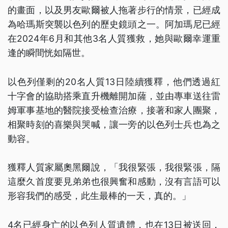
的畫面，以及男友歐爾被人拖著步行的情景，已經成
為哈瑪斯突襲以色列的歷史鏡頭之一。阿加瑪尼已經
在2024年6月和其他3名人質獲救，她與歐爾幸運重
逢的瞬間恍如隔世。
以色列僅剩的20名人質13日陸續獲釋，他們透過紅
十字會的協助搭乘直升機離開加薩，並由專車送往雷
姆軍事基地的醫院接受檢查治療，接著和家人團聚，
相聚時刻的喜樂與哭喊，讓一旁的以色列士兵也為之
動容。
獲釋人質家屬奧黑爾說，「我很緊張，我很緊張，隔
這麼久首度要見弟弟也很興奮和感動，沒有言語可以
形容我們的感受，此生最棒的一天，真的。」
4名已經身亡的以色列人質遺體，也在13日被送回，