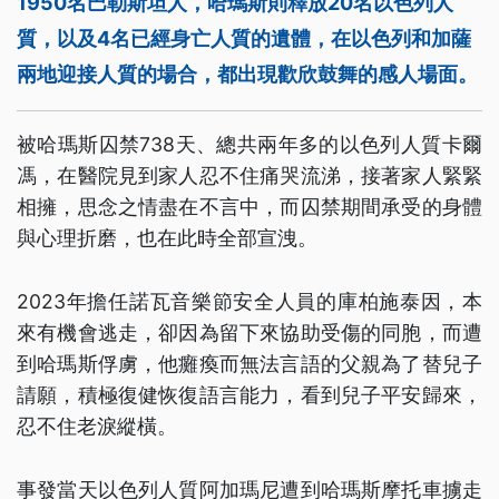
1950名巴勒斯坦人，哈瑪斯則釋放20名以色列人
質，以及4名已經身亡人質的遺體，在以色列和加薩
兩地迎接人質的場合，都出現歡欣鼓舞的感人場面。
被哈瑪斯囚禁738天、總共兩年多的以色列人質卡爾
馮，在醫院見到家人忍不住痛哭流涕，接著家人緊緊
相擁，思念之情盡在不言中，而囚禁期間承受的身體
與心理折磨，也在此時全部宣洩。
2023年擔任諾瓦音樂節安全人員的庫柏施泰因，本
來有機會逃走，卻因為留下來協助受傷的同胞，而遭
到哈瑪斯俘虜，他癱瘓而無法言語的父親為了替兒子
請願，積極復健恢復語言能力，看到兒子平安歸來，
忍不住老淚縱橫。
事發當天以色列人質阿加瑪尼遭到哈瑪斯摩托車擄走