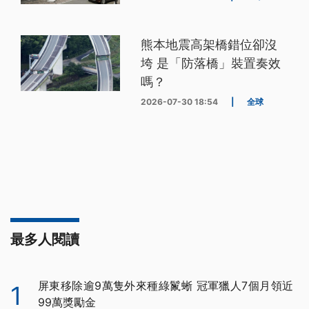
熊本地震高架橋錯位卻沒
垮 是「防落橋」裝置奏效
嗎？
2026-07-30 18:54
|
全球
最多人閱讀
屏東移除逾9萬隻外來種綠鬣蜥 冠軍獵人7個月領近
1
99萬獎勵金