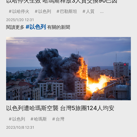
以哈停火生效 哈瑪斯釋放3人質交換90巴囚
以哈停火
以色列
巴勒斯坦
人質
...
2025/1/20 12:31
#以色列
閱讀更多
有關的新聞
以色列遭哈瑪斯空襲 台灣5旅團124人均安
以色列
哈瑪斯
台灣
2023/10/8 12:31