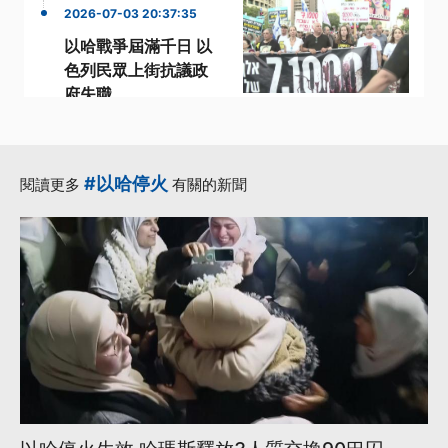
2026-07-03 20:37:35
以哈戰爭屆滿千日 以
色列民眾上街抗議政
府失職
·
·
·
10月
以哈戰爭
以色列
·
·
民眾
獨立調查
更多...
#以哈停火
閱讀更多
有關的新聞