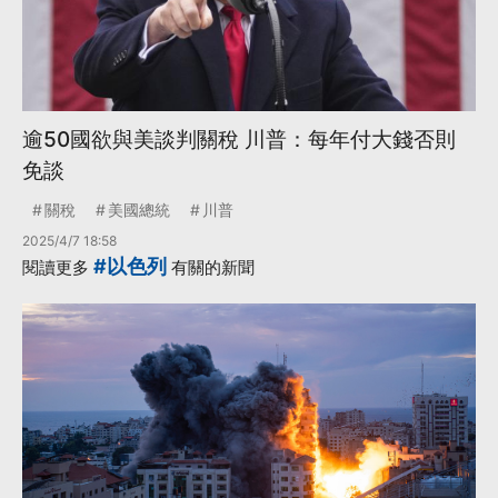
逾50國欲與美談判關稅 川普：每年付大錢否則
免談
關稅
美國總統
川普
2025/4/7 18:58
#以色列
閱讀更多
有關的新聞