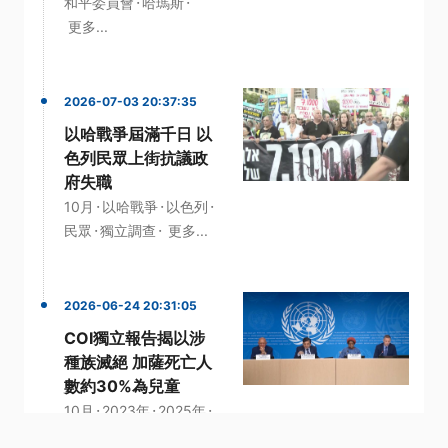
·
·
和平委員會
哈瑪斯
更多...
2026-07-03 20:37:35
以哈戰爭屆滿千日 以
色列民眾上街抗議政
府失職
·
·
·
10月
以哈戰爭
以色列
·
·
民眾
獨立調查
更多...
2026-06-24 20:31:05
COI獨立報告揭以涉
種族滅絕 加薩死亡人
數約30%為兒童
·
·
·
10月
2023年
2025年
·
·
兒童
報告
更多...