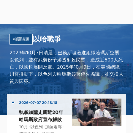
以哈戰爭
相關議題
2023年10月7日清晨，巴勒斯坦激進組織哈瑪斯空襲
以色列，並有武裝份子滲透射殺民眾，造成近500人死
亡，以國也展開反擊。2025年10月9日，在美國總統
川普推動下，以色列與哈瑪斯簽署停火協議，並交換人
質與囚犯。
2026-07-07 20:18:18
執掌加薩走廊近20年
哈瑪斯政府宣布解散
·
·
·
10月
以色列
加薩走廊