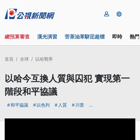
總預算審查
漢光演習
苦茶油苯駢芘超標
即時
熱門
首頁
全球
以哈戰爭
以哈今互換人質與囚犯 實現第一
階段和平協議
和平協議
以色列
人質
川普
...