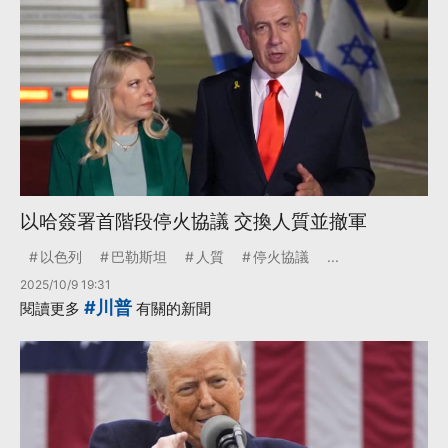
以哈簽署首階段停火協議 交換人質並撤軍
以色列
巴勒斯坦
人質
停火協議
...
2025/10/9 19:31
#川普
閱讀更多
有關的新聞