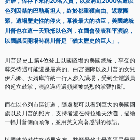
折磨，倖存下來的20名人質，以及將近2000名遭以
色列囚禁的巴勒斯坦人，終於都重獲自由、返家團
聚。這場歷史性的停火，幕後最大的功臣，美國總統
川普也在這一天飛抵以色列，在國會發表和平演說，
以國議長開場時稱川普是「猶太歷史的巨人」。
川普是史上第4位登上以國議場的美國總統，享受的
尊榮待遇可能還是最高的。白宮團隊以及川普的女兒
伊凡娜、女婿庫許納一行人步入議場，受到全體議員
的起立鼓掌，演說過程還頻頻被熱烈的掌聲打斷。
而在以色列市區街道，隨處都可以看到巨大的美國國
旗以及川普的照片，支持者還在特拉維夫沙灘，描繪
一幅川普側面頭像，並用英文寫著感謝的標語。
以國總統赫佐格稍早宣布，將頒發代表最高平民榮譽