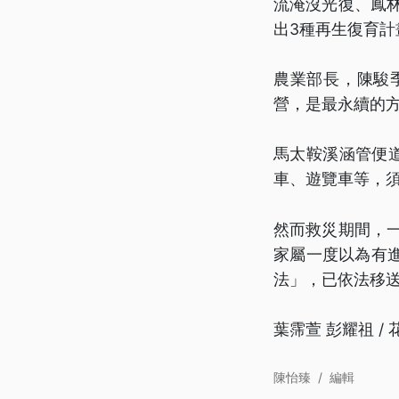
流淹沒光復、鳳林
出3種再生復育計畫
農業部長，陳駿
營，是最永續的
馬太鞍溪涵管便
車、遊覽車等，須
然而救災期間，
家屬一度以為有
法」，已依法移
葉霈萱 彭耀祖 /
陳怡臻
/
編輯