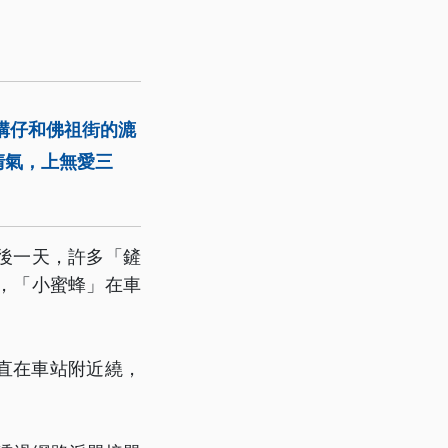
溝仔和佛祖街的漉
清氣，上無愛三
後一天，許多「鏟
，「小蜜蜂」在車
直在車站附近繞，