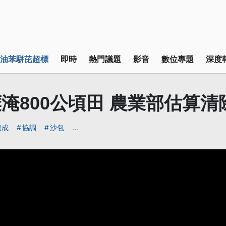
油苯駢芘超標
即時
熱門議題
影音
數位專題
深度
淹800公頃田 農業部估算清
連成
協調
沙包
...