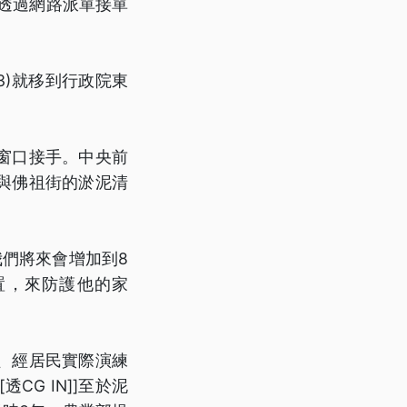
成透過網路派單接單
3)就移到行政院東
窗口接手。中央前
與佛祖街的淤泥清
們將來會增加到8
置，來防護他的家
、經居民實際演練
G IN]]至於泥