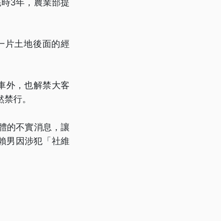
耗時3年，農業部提
一片土地後面的經
車外，也解禁大客
然禁行。
體的不實消息，讓
賴男因涉犯「社維