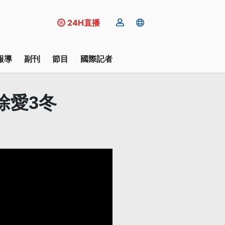
24H直播
報導
副刊
節目
國際記者
除愛3冬