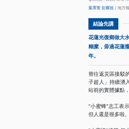
葉霈萱
彭耀祖
/ 地方
花蓮光復鄉做大
糊糜，毋過花蓮攏
年。
替往返災區接駁
子超人」持續湧
站前的實體據點，
"小蜜蜂"志工
但人還是很多啦