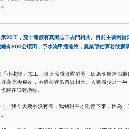
報導
水第20工，雙十連假有真濟志工去鬥相共。目前主要咧摒
總有800公頃田，予水淹甲攏湳塗，農業部估算若欲摒
的「小蜜蜂」志工，噴上涼感噴霧消暑，因為國慶連假最
入花蓮光復車站，不過和連假首日相比、人數減少近一半
也將在13號撤收。
表示：「我今天幾乎沒有停，我到現在才剛停下來，因為一
。」