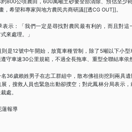
約800公頃農田，600萬噸土砂要全部清除、預估至少
，希望和專家與地方農民共商研議[[透CG OUT]]。
季表示：「我們一定是尋找對農民最有利的，而且對這
方式來處理。」
道則是12號中午開始，放寬車種管制，除了5噸以下小型
遵守車速30公里規範，不過全長拖車、重型全聯結車依
一名36歲賴姓男子在志工群組中，散布佛祖街挖到兩具遺
進展，搜救人員也緊急出動卻撲空；對此鳳林分局表示，
送裁處。
 花蓮報導