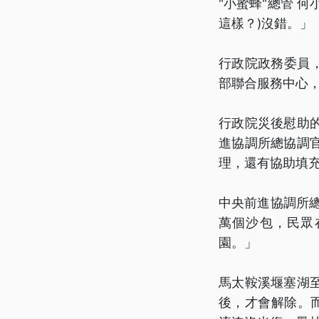
"小蜜蜂"總管 
這樣？)沒錯。」
行政院政務委員，
部聯合服務中心
行政院災後慰助
進協調所總協調
理，還有協助填
中央前進協調所
萬個沙包，民眾
園。」
馬太鞍溪堰塞湖
後，才會解除。而