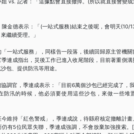
何小姐 vs. 記者：「這據點會直接撤掉。(所以就直接會變
陳金德表示：「(一站式服務)結束之後呢，會明天(10/1
，來繼續受理。」
的「一站式服務」，同樣告一段落，後續回歸原主管機關
官季連成指出，災後工作已進入收尾階段，目前著重側溝
充沙包、提供防汛等用途。
總協調官，季連成表示：「目前6萬個沙包已經完成了，我
在防汛的時候，他必須要使用這些沙包，來做一些堆
至今維持「紅色警戒」，季連成說，待縣府核定撤離計畫
仍有5位民眾失聯，季連成強調，不會放棄加強搜索。[[透C