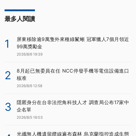
最多人閱讀
屏東移除逾9萬隻外來種綠鬣蜥 冠軍獵人7個月領近
1
99萬獎勵金
2026/8/6 19:39
8月起已無委員在任 NCC停發手機等電信設備進口
2
核准
2026/8/6 12:58
隱匿身分在台非法挖角科技人才 調查局公布17家中
3
企名單
2026/8/5 16:03
光纖無人機遺留纜線遍布森林 烏克蘭指控造成生態