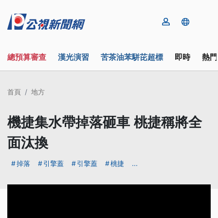
總預算審查
漢光演習
苦茶油苯駢芘超標
即時
熱門
首頁
地方
機捷集水帶掉落砸車 桃捷稱將全
面汰換
掉落
引擎蓋
引擎蓋
桃捷
...