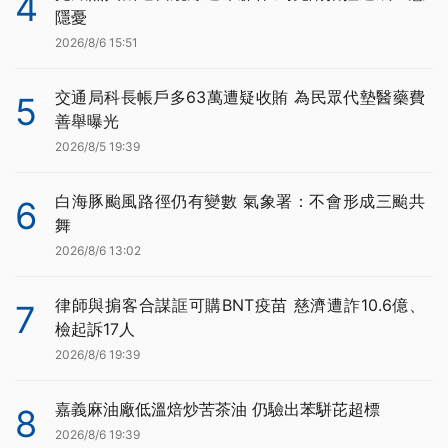
4
隱憂
2026/8/6 15:51
交通局科長帳戶多63萬遭疑收賄 為民眾代墊醫藥費
5
善舉曝光
2026/8/5 19:39
白海豚颱風路徑仍有變數 氣象署：不會形成三颱共
6
舞
2026/8/6 13:02
律師與掮客合謀誆可購BNT疫苗 慈濟遭詐10.6億、
7
檢起訴17人
2026/8/6 19:39
嘉義麻油廠低溫焙炒苦茶油 仍驗出苯駢芘超標
8
2026/8/6 19:39