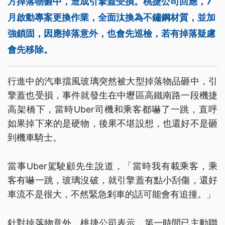
方掉落物砸中，造成引擎蓋受損。桃捷公司回應，7
月啟動專案更換作業，全面汰換為不鏽鋼材質，並加
強鎖固，因應掉落意外，也會先巡檢，若有掉落疑慮
會先移除。
行進中的汽車擋風玻璃突然被大型掉落物品砸中，引
擎蓋也受損，事件就發生在中壢區高鐵南路一段機捷
高架橋下，當時Uber司機和乘客都嚇了一跳，直呼
如果掉下來的是硬物，後果不堪設想，也還好不是砸
到機車騎士。
當事Uber駕駛顧先生說道，「當時我有載乘客，乘
客有嚇一跳，玻璃沒破，就引擎蓋有點小刮傷，還好
車流不是很大，不然緊急剎車的話可能會有追撞。」
針對掉落物意外，桃捷公司表示，第一時間已主動聯