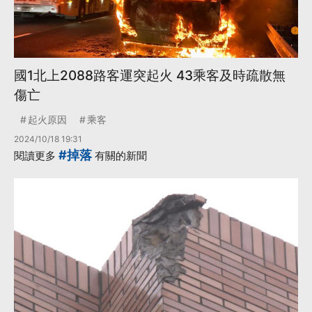
國1北上2088路客運突起火 43乘客及時疏散無
傷亡
起火原因
乘客
2024/10/18 19:31
#掉落
閱讀更多
有關的新聞