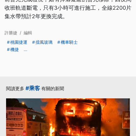
收班軌道斷電，只有3小時可進行施工，全線2200片
集水帶預計2年更換完成。
許勝婕
/
編輯
桃園捷運
擋風玻璃
機車騎士
機捷
...
#乘客
閱讀更多
有關的新聞