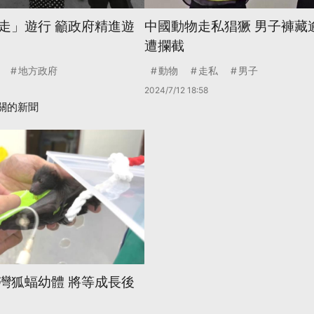
走」遊行 籲政府精進遊
中國動物走私猖獗 男子褲藏逾
遭攔截
地方政府
動物
走私
男子
2024/7/12 18:58
關的新聞
灣狐蝠幼體 將等成長後