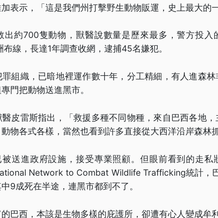
維加表示，「這是我們州打擊野生動物販運，史上最大的
救出約700隻動物，獸醫說數量是歷來最多，警方投入
跨洲布線，長達1年調查收網，逮捕45名嫌犯。
犯罪組織，已暗地裡運作數十年，分工精細，有人進森林
組專門把動物送進黑市。
獸醫皮雷斯指出，「救援多種不同物種，來自巴西各地，
，動物各式各樣，當然也看到許多直接從大西洋沿岸森林
，已被送進政府設施，接受專業照顧。但眼前看到的走私
nal Network to Combat Wildlife Trafficking
其中9成死在半途，連黑市都到不了。
富的巴西，本該是生物多樣的庇護所，卻遭有心人變成牟