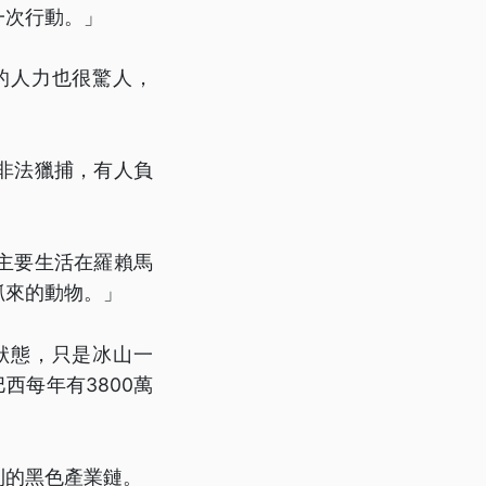
一次行動。」
的人力也很驚人，
非法獵捕，有人負
主要生活在羅賴馬
抓來的動物。」
狀態，只是冰山一
統計，巴西每年有3800萬
利的黑色產業鏈。