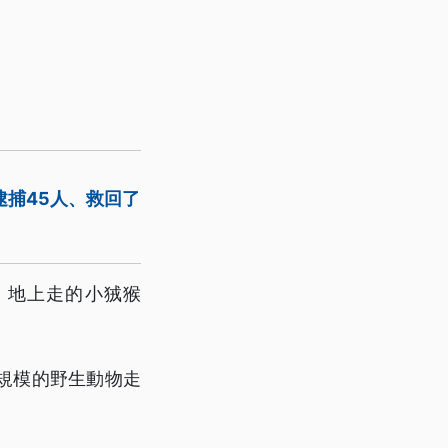
逮捕45人、救回了
、地上走的小狨猴
規模的野生動物走