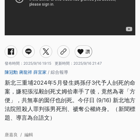
讚
發布時間：
2025/9/16 19:15
更新時間：
2025/9/16 21:47
陳冠勳
蔣龍祥
薛宜家
/ 綜合報導
新北三重埔2024年5月發生媽孫仔3代予人刣死的命
案，嫌犯張泓毅刣死丈姆佮牽手了後，竟然為著「方
便」，共無辜的囡仔也刣死。今仔日 (9/16) 新北地方
法院照殺人罪判張男死刑、褫奪公權終身。（新聞標
題、導言為台語文）
唐嘉良
/
編輯