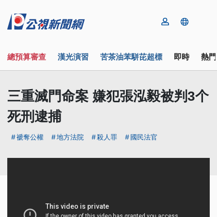
總預算審查
漢光演習
苦茶油苯駢芘超標
即時
熱門
三重滅門命案 嫌犯張泓毅被判3个
死刑逮捕
褫奪公權
地方法院
殺人罪
國民法官