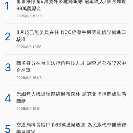
屏東移除逾9萬隻外來種綠鬣蜥 冠軍獵人7個月領近
1
99萬獎勵金
2026/8/6 19:39
8月起已無委員在任 NCC停發手機等電信設備進口
2
核准
2026/8/6 12:58
隱匿身分在台非法挖角科技人才 調查局公布17家中
3
企名單
2026/8/5 16:03
光纖無人機遺留纜線遍布森林 烏克蘭指控造成生態
4
隱憂
2026/8/6 15:51
交通局科長帳戶多63萬遭疑收賄 為民眾代墊醫藥費
5
善舉曝光