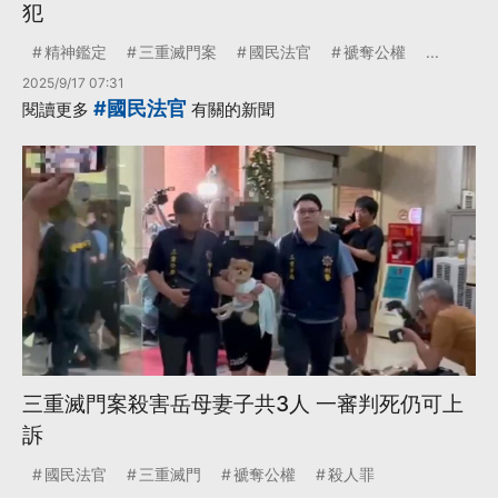
犯
精神鑑定
三重滅門案
國民法官
褫奪公權
...
2025/9/17 07:31
#國民法官
閱讀更多
有關的新聞
三重滅門案殺害岳母妻子共3人 一審判死仍可上
訴
國民法官
三重滅門
褫奪公權
殺人罪