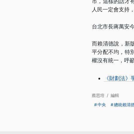
市，這樣的話才
人民一定會支持
台北市長蔣萬安今
而賴清德說，新
平分配不均，特
權沒有統一，呼
《財劃法》
蔡思培
/
編輯
中央
總統賴清