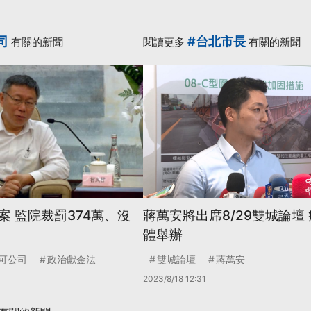
司
#台北市長
有關的新聞
閱讀更多
有關的新聞
案 監院裁罰374萬、沒
蔣萬安將出席8/29雙城論壇
體舉辦
可公司
政治獻金法
雙城論壇
蔣萬安
2023/8/18 12:31