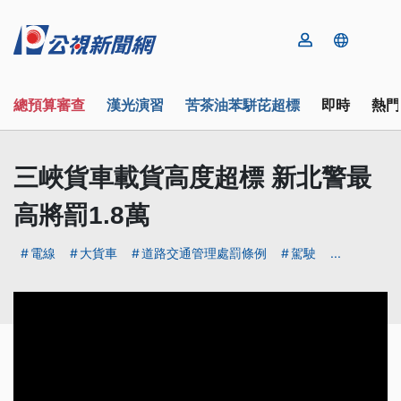
總預算審查
漢光演習
苦茶油苯駢芘超標
即時
熱門
三峽貨車載貨高度超標 新北警最
高將罰1.8萬
電線
大貨車
道路交通管理處罰條例
駕駛
...