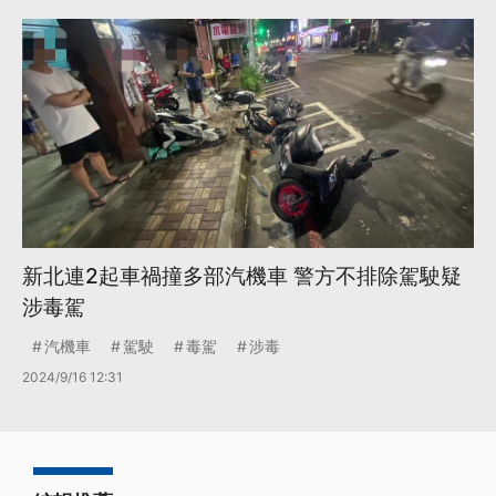
新北連2起車禍撞多部汽機車 警方不排除駕駛疑
涉毒駕
汽機車
駕駛
毒駕
涉毒
2024/9/16 12:31