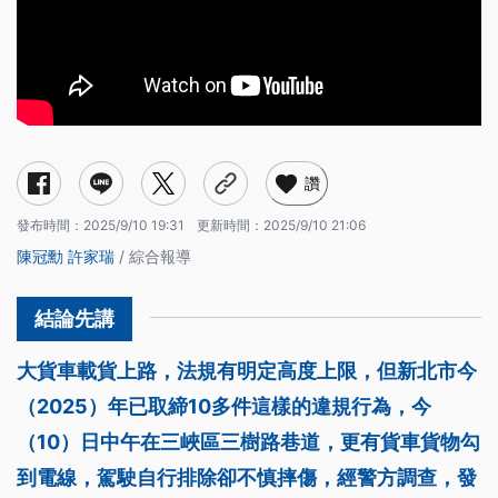
讚
發布時間：
2025/9/10 19:31
更新時間：
2025/9/10 21:06
陳冠勳
許家瑞
/ 綜合報導
大貨車載貨上路，法規有明定高度上限，但新北市今
（2025）年已取締10多件這樣的違規行為，今
（10）日中午在三峽區三樹路巷道，更有貨車貨物勾
到電線，駕駛自行排除卻不慎摔傷，經警方調查，發