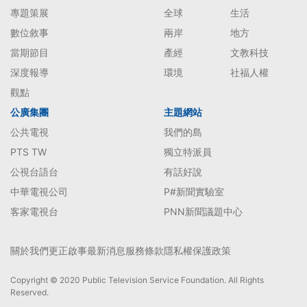
專題策展
全球
生活
數位敘事
兩岸
地方
當期節目
產經
文教科技
深度報導
環境
社福人權
觀點
公廣集團
主題網站
公共電視
我們的島
PTS TW
獨立特派員
公視台語台
有話好說
中華電視公司
P#新聞實驗室
客家電視台
PNN新聞議題中心
關於我們
更正啟事
最新消息
服務條款
隱私權保護政策
Copyright © 2020 Public Television Service Foundation. All Rights
Reserved.