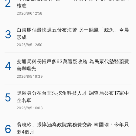
2
核准
2026/8/6 12:58
白海豚估最快週五發布海警 另一颱風「鯨魚」今晨
3
形成
2026/8/5 12:50
交通局科長帳戶多63萬遭疑收賄 為民眾代墊醫藥費
4
善舉曝光
2026/8/5 19:39
隱匿身分在台非法挖角科技人才 調查局公布17家中
5
企名單
2026/8/5 16:03
翁曉玲、張惇涵為政院業務費交鋒 韓國瑜：今年只
6
剩4個月